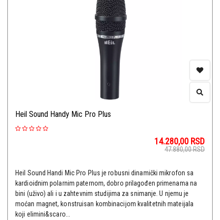
Heil Sound Handy Mic Pro Plus
14.280,00
RSD
47.880,00
RSD
Heil Sound Handi Mic Pro Plus je robusni dinamički mikrofon sa
kardioidnim polarnim paternom, dobro prilagođen primenama na
bini (uživo) ali i u zahtevnim studijima za snimanje. U njemu je
moćan magnet, konstruisan kombinacijom kvalitetnih mateijala
koji elimini&scaro...