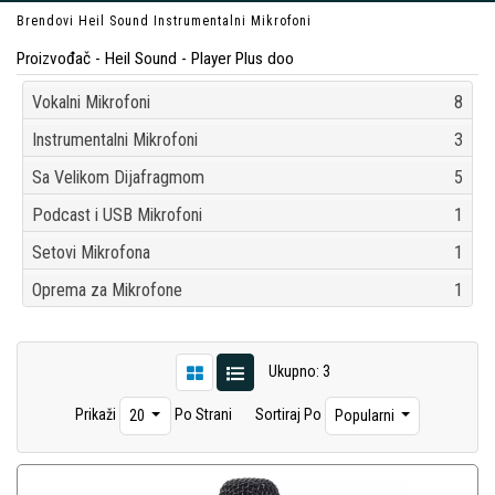
Brendovi
Heil Sound
Instrumentalni Mikrofoni
Proizvođač - Heil Sound - Player Plus doo
Vokalni Mikrofoni
8
Instrumentalni Mikrofoni
3
Sa Velikom Dijafragmom
5
Podcast i USB Mikrofoni
1
Setovi Mikrofona
1
Oprema za Mikrofone
1
Ukupno: 3
Prikaži
Po Strani
Sortiraj Po
20
Popularni