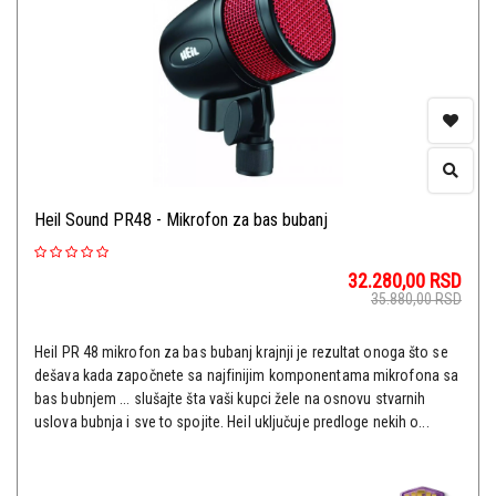
Heil Sound PR48 - Mikrofon za bas bubanj
32.280,00
RSD
35.880,00
RSD
Heil PR 48 mikrofon za bas bubanj krajnji je rezultat onoga što se
dešava kada započnete sa najfinijim komponentama mikrofona sa
bas bubnjem ... slušajte šta vaši kupci žele na osnovu stvarnih
uslova bubnja i sve to spojite. Heil uključuje predloge nekih o...