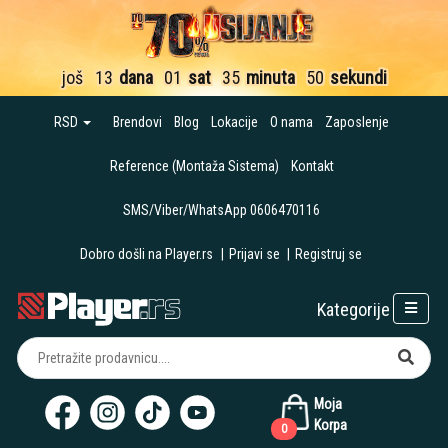
još
13
dana
01
sat
35
minuta
49
sekundi
RSD
Brendovi
Blog
Lokacije
O nama
Zaposlenje
Reference (Montaža Sistema)
Kontakt
SMS/Viber/WhatsApp 0606470116
Dobro došli na Player.rs
|
Prijavi se
|
Registruj se
Kategorije
Moja
Korpa
0