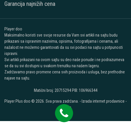
Garancija najnižih cena
Player doo
Maksimalno koristi sve svoje resurse da Vam svi artikli na sajtu budu
prikazani sa ispravnim nazivima, opisima, fotografijama i cenama, ali
nažalost ne možemo garantovati da su svi podaci na sajtu u potpunosti
ispravni.
Svi artikli prikazani na ovom sajtu su deo naše ponude i ne podrazumeva
se da su svi dostupni u svakom trenutku na našem lageru.
Zadržavamo pravo promene cena svih proizvoda i usluga, bez prethodne
najave na sajtu.
Matični broj: 20715294 PIB: 106966344
Player Plus doo © 2026. Sva prava zadržana. -
Izrada internet prodavnice
-
Selltico.