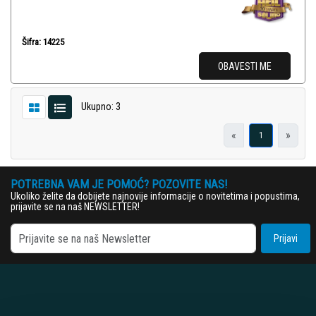
Šifra: 14225
OBAVESTI ME
Ukupno: 3
«
»
1
POTREBNA VAM JE POMOĆ? POZOVITE NAS!
Ukoliko želite da dobijete najnovije informacije o novitetima i popustima,
prijavite se na naš NEWSLETTER!
Prijavi