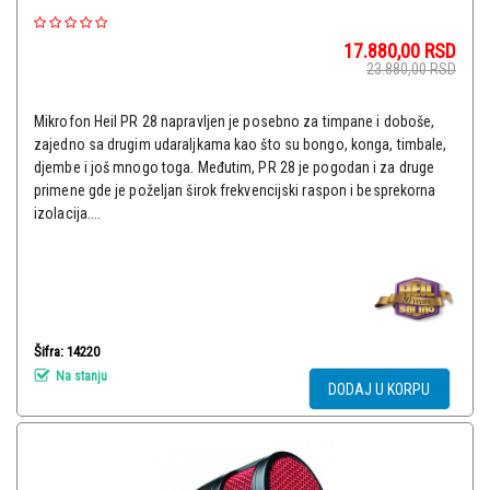
17.880,00
RSD
23.880,00
RSD
Mikrofon Heil PR 28 napravljen je posebno za timpane i doboše,
zajedno sa drugim udaraljkama kao što su bongo, konga, timbale,
djembe i još mnogo toga. Međutim, PR 28 je pogodan i za druge
primene gde je poželjan širok frekvencijski raspon i besprekorna
izolacija....
Šifra: 14220
Na stanju
DODAJ U KORPU