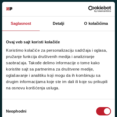
Posetite nas: Svetogorska 9,
11103 Beograd, Srbija
Pišite nam: info@player.rs
Saglasnost
Detalji
O kolačićima
Pozovite nas: +381 11 33-47-615
Sms/Viber/WhatsApp
Ovaj veb sajt koristi kolačiće
060/6470116
Koristimo kolačiće za personalizaciju sadržaja i oglasa,
pružanje funkcija društvenih medija i analiziranje
NAŠE PRODAVNICE
saobraćaja. Takođe delimo informacije o tome kako
koristite sajt sa partnerima za društvene medije,
Beograd - Svetogorska 9
oglašavanje i analitiku koji mogu da ih kombinuju sa
drugim informacijama koje ste im dali ili koje su prikupili
Telefoni:
na osnovu korišćenja usluga.
+381 11 3347 442
Избор
+381 11 3347 615
Neophodni
сагласности