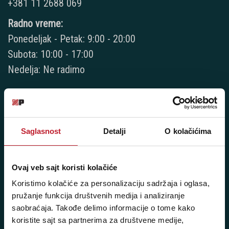
+381 11 2688 069
Radno vreme:
Ponedeljak - Petak: 9:00 - 20:00
Subota: 10:00 - 17:00
Nedelja: Ne radimo
Novi Beograd - Milutina Milankovića 120D
Saglasnost
Detalji
O kolačićima
Telefoni:
+381 11 777 7776
Ovaj veb sajt koristi kolačiće
+381 11 7777 270
Koristimo kolačiće za personalizaciju sadržaja i oglasa,
pružanje funkcija društvenih medija i analiziranje
+381 11 7777 060
saobraćaja. Takođe delimo informacije o tome kako
koristite sajt sa partnerima za društvene medije,
Radno vreme: