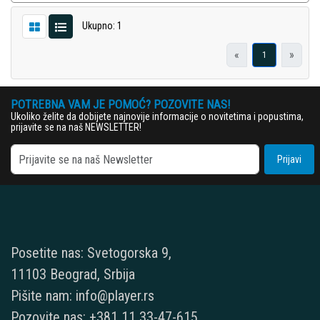
Ukupno: 1
«
»
1
POTREBNA VAM JE POMOĆ? POZOVITE NAS!
Ukoliko želite da dobijete najnovije informacije o novitetima i popustima,
prijavite se na naš NEWSLETTER!
Prijavi
Posetite nas: Svetogorska 9,
11103 Beograd, Srbija
Pišite nam: info@player.rs
Pozovite nas: +381 11 33-47-615