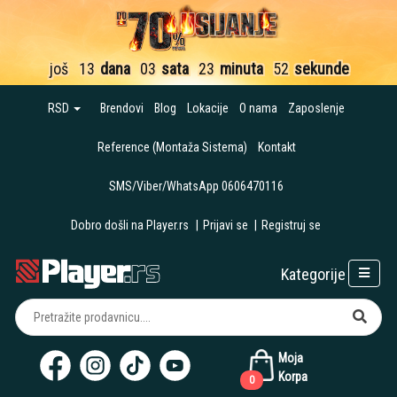
još
13
dana
03
sata
23
minuta
51
sekund
RSD
Brendovi
Blog
Lokacije
O nama
Zaposlenje
Reference (Montaža Sistema)
Kontakt
SMS/Viber/WhatsApp 0606470116
Dobro došli na Player.rs
|
Prijavi se
|
Registruj se
Kategorije
Moja
Korpa
0