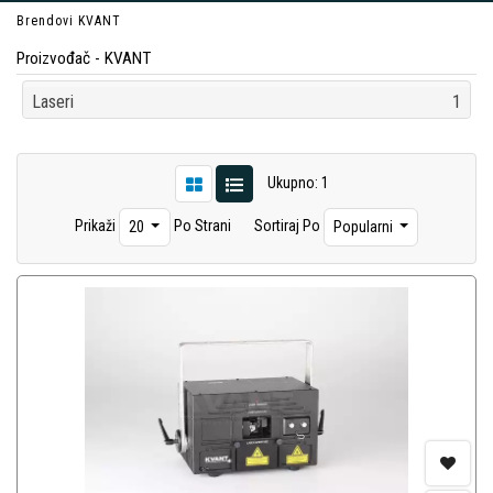
Brendovi
KVANT
Proizvođač - KVANT
Laseri
1
Ukupno: 1
Prikaži
Po Strani
Sortiraj Po
20
Popularni