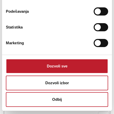
vati po kanalu, Dolby Atmos, DTS:X, 8K Ultra HD i HEOS ugrađenim
strimingom. CINEMA 60 je novi standard temeljnog luksuznog
Podešavanja
kućnog bioskopa.
Statistika
Marketing
Šifra: 17065
Na stanju
DODAJ U KORPU
Dozvoli sve
Dozvoli izbor
Odbij