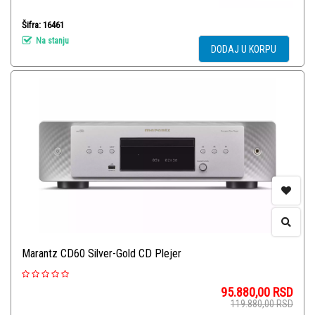
Šifra: 16461
Na stanju
DODAJ U KORPU
Marantz CD60 Silver-Gold CD Plejer
95.880,00
RSD
119.880,00
RSD