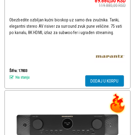
89.880,00
RSD
119.880,00
RSD
Obezbedite ozbiljan kućni bioskop uz samo dva zvučnika. Tanki,
elegantni stereo AV risiver za surround zvuk pune veličine. 75 vati
po kanalu, 8K HDMI, izlaz za subwoofer i ugrađen streaming.
Šifra: 17833
Na stanju
DODAJ U KORPU