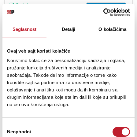
Na stanju
DODAJ U KORPU
Saglasnost
Detalji
O kolačićima
Ovaj veb sajt koristi kolačiće
Koristimo kolačiće za personalizaciju sadržaja i oglasa,
pružanje funkcija društvenih medija i analiziranje
saobraćaja. Takođe delimo informacije o tome kako
koristite sajt sa partnerima za društvene medije,
oglašavanje i analitiku koji mogu da ih kombinuju sa
drugim informacijama koje ste im dali ili koje su prikupili
Marantz CINEMA 60 DAB Black 7.2 AV risiver
na osnovu korišćenja usluga.
143.880,00
RSD
167.880,00
RSD
167.880,00
RSD
Избор
Neophodni
сагласности
7.2-kanalni AV risiver visokih performansi sa pojačanjem od 100