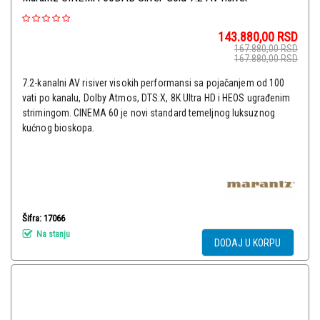
143.880,00
RSD
167.880,00
RSD
167.880,00
RSD
7.2-kanalni AV risiver visokih performansi sa pojačanjem od 100
vati po kanalu, Dolby Atmos, DTS:X, 8K Ultra HD i HEOS ugrađenim
strimingom. CINEMA 60 je novi standard temeljnog luksuznog
kućnog bioskopa.
Šifra: 17066
Na stanju
DODAJ U KORPU