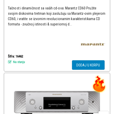
Tačnost i dinamičnost sa vaših cd-ova: Marantz CD60 Pružite
svojim diskovima tretman koji zaslužuju sa Marantz-ovim plejerom
CD60, i vratite se izvornim revolucionarnim karakteristikama CD
formata - zvučnoj istinosti & superiornoj d...
Šifra: 16462
Na stanju
DODAJ U KORPU