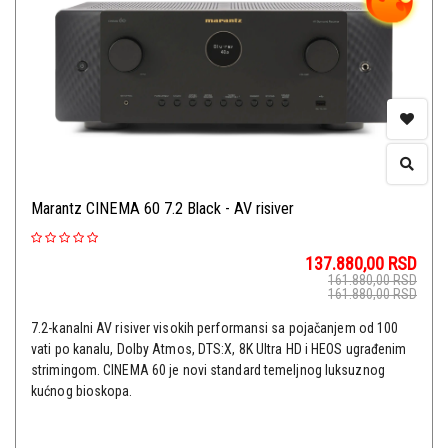
Marantz CINEMA 60 7.2 Black - AV risiver
137.880,00
RSD
161.880,00
RSD
161.880,00
RSD
7.2-kanalni AV risiver visokih performansi sa pojačanjem od 100
vati po kanalu, Dolby Atmos, DTS:X, 8K Ultra HD i HEOS ugrađenim
strimingom. CINEMA 60 je novi standard temeljnog luksuznog
kućnog bioskopa.