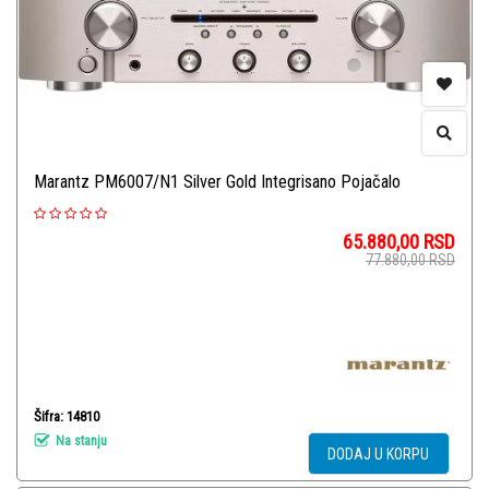
Marantz PM6007/N1 Silver Gold Integrisano Pojačalo
65.880,00
RSD
77.880,00
RSD
Šifra: 14810
Na stanju
DODAJ U KORPU