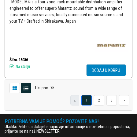
MODEL M4 is a four-zone, rack-mountable distribution amplifier
engineered to offer superb Marantz sound from a wide range of
streamed music services, locally connected music sources, and
your TV. • Crafted in Shirakawa, Japan
Šifra: 18936
Na stanju
DODAJ U KORPU
Ukupno: 75
«
1
2
3
»
POTREBNA VAM JE POMOĆ? POZOVITE NAS!
Ukoliko želite da dobijete najnovije informacije o novitetima i popustima,
prijavite se na naš NEWSLETTER!