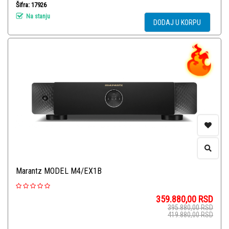
Šifra: 17926
Na stanju
DODAJ U KORPU
Marantz MODEL M4/EX1B
359.880,00
RSD
395.880,00
RSD
419.880,00
RSD