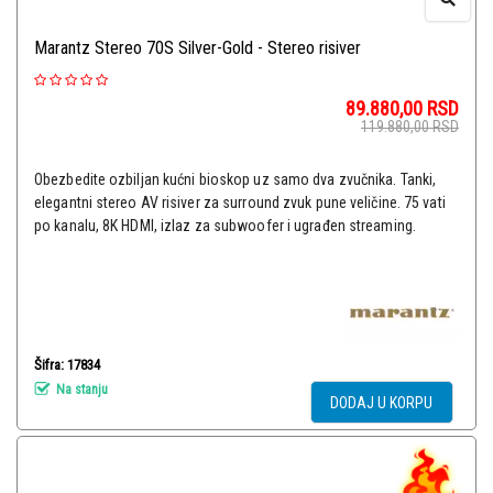
Marantz Stereo 70S Silver-Gold - Stereo risiver
89.880,00
RSD
119.880,00
RSD
Obezbedite ozbiljan kućni bioskop uz samo dva zvučnika. Tanki,
elegantni stereo AV risiver za surround zvuk pune veličine. 75 vati
po kanalu, 8K HDMI, izlaz za subwoofer i ugrađen streaming.
Šifra: 17834
Na stanju
DODAJ U KORPU