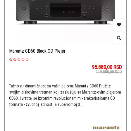
Marantz CD60 Black CD Plejer
95.880,00
RSD
119.880,00
RSD
Tačnost i dinamičnost sa vaših cd-ova: Marantz CD60 Pružite
svojim diskovima tretman koji zaslužuju sa Marantz-ovim plejerom
CD60, i vratite se izvornim revolucionarnim karakteristikama CD
formata - zvučnoj istinosti & superiornoj d...