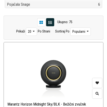
Pojačala Snage
6
Ukupno: 75
Prikaži
Po Strani
Sortiraj Po
20
Popularni
Marantz Horizon Midnight Sky/BLK - Bežični zvučnik