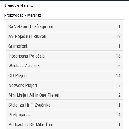
Brendovi
Marantz
Proizvođač - Marantz
Sa Velikom Dijafragmom
1
AV Pojačala i Risiveri
18
Gramofoni
1
Integrisana Pojačala
18
Wireless Zvučnici
6
CD Plejeri
14
Network Plejeri
3
Mini Linije i All In One Plejeri
2
Stalci za Hi-Fi Zvučnike
1
Pretpojačala
4
Podcast i USB Mikrofoni
1