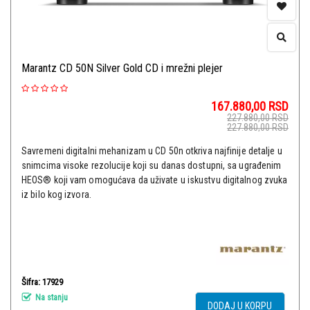
Marantz CD 50N Silver Gold CD i mrežni plejer
167.880,00
RSD
227.880,00
RSD
227.880,00
RSD
Savremeni digitalni mehanizam u CD 50n otkriva najfinije detalje u
snimcima visoke rezolucije koji su danas dostupni, sa ugrađenim
HEOS® koji vam omogućava da uživate u iskustvu digitalnog zvuka
iz bilo kog izvora.
Šifra: 17929
Na stanju
DODAJ U KORPU