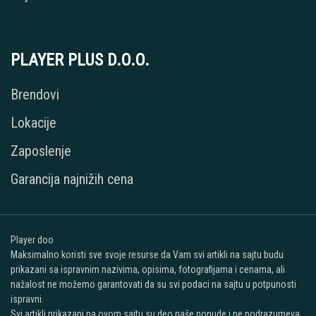
PLAYER PLUS D.O.O.
Brendovi
Lokacije
Zaposlenje
Garancija najnižih cena
Player doo
Maksimalno koristi sve svoje resurse da Vam svi artikli na sajtu budu
prikazani sa ispravnim nazivima, opisima, fotografijama i cenama, ali
nažalost ne možemo garantovati da su svi podaci na sajtu u potpunosti
ispravni.
Svi artikli prikazani na ovom sajtu su deo naše ponude i ne podrazumeva