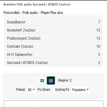
Brendovi
Polk audio
Surround i ATMOS Zvučnici
Proizvođač - Polk audio - Player Plus doo
Soundbarovi
7
Bookshelf Zvučnici
13
Podnostojeći Zvučnici
13
Centralni Zvučnici
10
Hi-Fi Subwooferi
5
Surround i ATMOS Zvučnici
2
Ukupno: 2
Prikaži
Po Strani
Sortiraj Po
20
Popularni