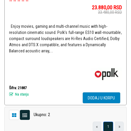
23.880,00
RSD
33.480,00
RSD
Enjoy movies, gaming and multi-channel music with high-
resolution cinematic sound. Polk’s full-range ES10 wall-mountable,
compact surround loudspeakers are Hi-Res Audio Certified, Dolby
Atmos and DTS:X compatible, and features a Dynamically
Balanced acoustic array,...
Šifra: 21887
Na stanju
DODAJ U KORPU
Ukupno: 2
«
»
1