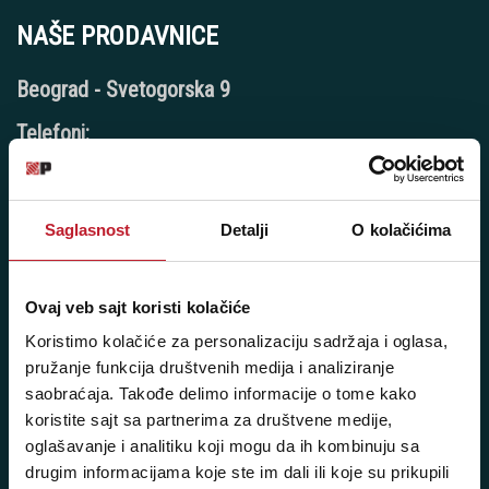
NAŠE PRODAVNICE
Beograd - Svetogorska 9
Telefoni:
+381 11 3347 442
+381 11 3347 615
Saglasnost
Detalji
O kolačićima
+381 11 3347 883
+381 11 2688 067
Ovaj veb sajt koristi kolačiće
Koristimo kolačiće za personalizaciju sadržaja i oglasa,
+381 11 2688 068
pružanje funkcija društvenih medija i analiziranje
+381 11 2688 069
saobraćaja. Takođe delimo informacije o tome kako
koristite sajt sa partnerima za društvene medije,
Radno vreme:
oglašavanje i analitiku koji mogu da ih kombinuju sa
Ponedeljak - Petak: 9:00 - 20:00
drugim informacijama koje ste im dali ili koje su prikupili