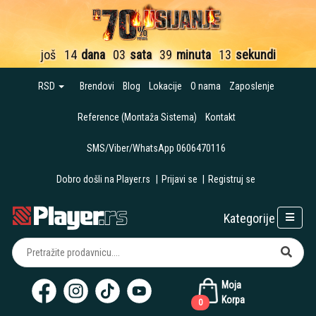
još
14
dana
03
sata
39
minuta
12
sekundi
RSD
Brendovi
Blog
Lokacije
O nama
Zaposlenje
Reference (Montaža Sistema)
Kontakt
SMS/Viber/WhatsApp 0606470116
Dobro došli na Player.rs
|
Prijavi se
|
Registruj se
Kategorije
Moja
Korpa
0