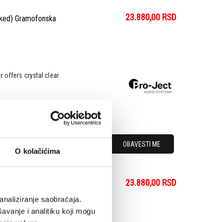
23.880,00
RSD
cked) Gramofonska
 offers crystal clear
OBAVESTI ME
O kolačićima
23.880,00
RSD
a
analiziranje saobraćaja.
avanje i analitiku koji mogu