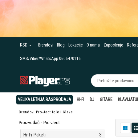
RSD
Brendovi
Blog
Lokacije
O nama
Zaposlenje
Refer
SMS/Viber/WhatsApp 0606470116
VELIKA LETNJA RASPRODAJA
HI-FI
DJ
GITARE
KLAVIJATU
Brendovi
Pro-Ject
Igle i Glave
Proizvođač - Pro-Ject
Hi-Fi Paketi
3