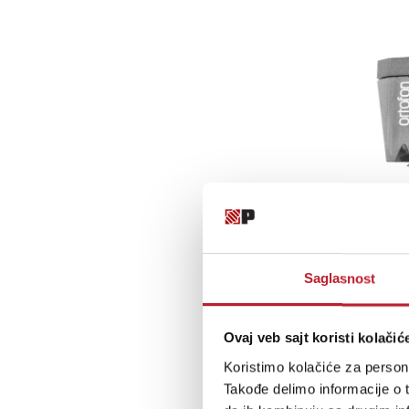
Saglasnost
Ovaj veb sajt koristi kolačić
Koristimo kolačiće za persona
Takođe delimo informacije o t