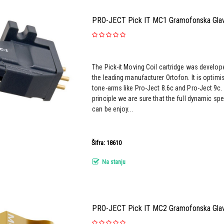
PRO-JECT Pick IT MC1 Gramofonska Gla
The Pick-it Moving Coil cartridge was develop
the leading manufacturer Ortofon. It is optimi
tone-arms like Pro-Ject 8.6c and Pro-Ject 9c.
principle we are sure that the full dynamic sp
can be enjoy...
Šifra: 18610
Na stanju
PRO-JECT Pick IT MC2 Gramofonska Gla