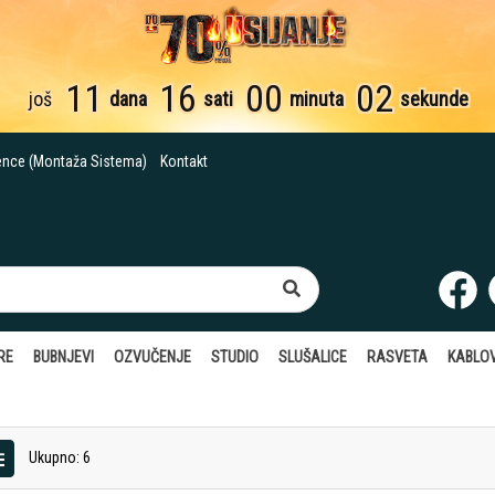
11
16
00
01
još
dana
sati
minuta
sekund
ence (Montaža Sistema)
Kontakt
RE
BUBNJEVI
OZVUČENJE
STUDIO
SLUŠALICE
RASVETA
KABLOV
Ukupno: 6