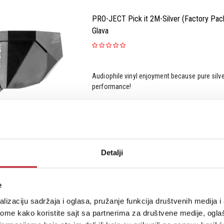
PRO-JECT Pick it 2M-Silver (Factory Pa
Glava
Audiophile vinyl enjoyment because pure silver
performance!
Šifra:
Detalji
e
PRO-JECT Pick it PRO Gramofonska Glav
lizaciju sadržaja i oglasa, pružanje funkcija društvenih medija i 
ome kako koristite sajt sa partnerima za društvene medije, oglaš