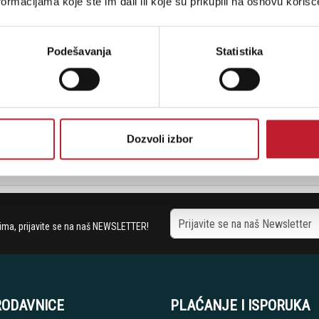
ormacijama koje ste im dali ili koje su prikupili na osnovu korišć
Audiophile MM CartridgeLively & robust with 
Podešavanja
Statistika
Šifra:
Dozvoli izbor
Ukupno: 6
stima, prijavite se na naš NEWSLETTER!
RODAVNICE
PLAĆANJE I ISPORUKA