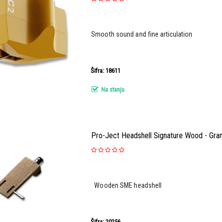
Smooth sound and fine articulation
Šifra: 18611
Na stanju
Pro-Ject Headshell Signature Wood - Gra
Wooden SME headshell
Šifra: 20256