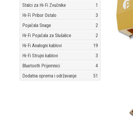
Stalci za Hi-Fi Zvučnike
1
Hi-Fi Pribor Ostalo
3
Pojačala Snage
2
Hi-Fi Pojačala za Slušalice
2
Hi-Fi Analogni kablovi
19
Hi-Fi Strujni kablovi
3
Bluetooth Prijemnici
4
Dodatna oprema i održavanje
51