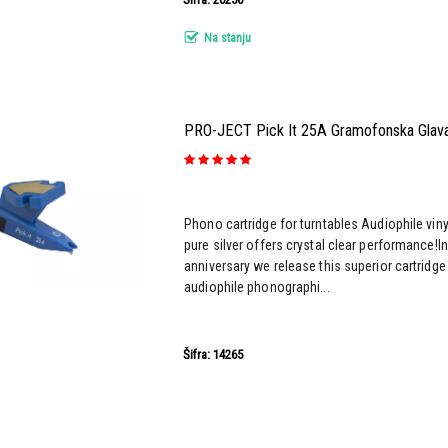
Na stanju
PRO-JECT Pick It 25A Gramofonska Glav
Phono cartridge for turntables Audiophile vi
pure silver offers crystal clear performance!I
anniversary we release this superior cartridge
audiophile phonographi...
Šifra: 14265