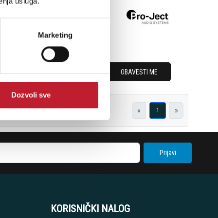
enja usluga.
a high dynamic range
Marketing
OBAVESTI ME
Dozvoli sve
«
»
1
Prijavi
KORISNIČKI NALOG