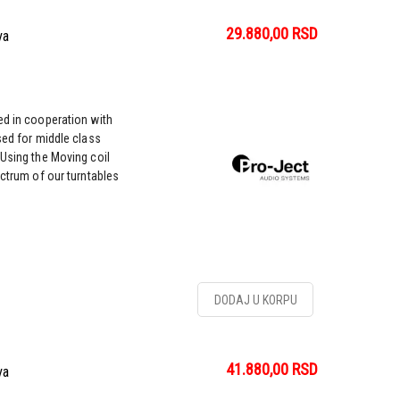
29.880,00
RSD
va
ed in cooperation with
sed for middle class
 Using the Moving coil
ectrum of our turntables
DODAJ U KORPU
41.880,00
RSD
va