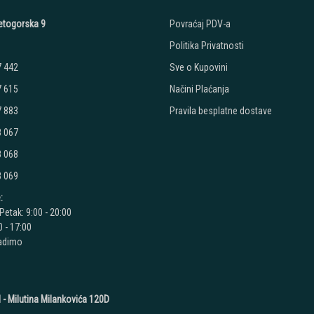
etogorska 9
Povraćaj PDV-a
Politika Privatnosti
7 442
Sve o Kupovini
7 615
Načini Plaćanja
7 883
Pravila besplatne dostave
8 067
8 068
8 069
:
Petak: 9:00 - 20:00
 - 17:00
radimo
 - Milutina Milankovića 120D