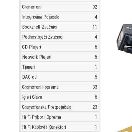
Gramofoni
92
Integrisana Pojačala
4
Bookshelf Zvučnici
11
Podnostojeći Zvučnici
4
CD Plejeri
6
Network Plejeri
5
Tjuneri
1
DAC-ovi
5
Gramofoni i oprema
33
Igle i Glave
6
Gramofonska Pretpojačala
23
Hi-Fi Pribor i Oprema
1
Hi-Fi Kablovi i Konektori
1