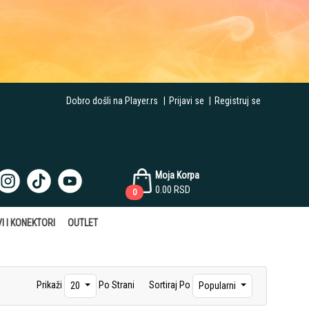
Dobro došli na Player.rs
|
Prijavi se
|
Registruj se
Moja Korpa
0.00
RSD
0
I I KONEKTORI
OUTLET
Prikaži
Po Strani
Sortiraj Po
20
Popularni