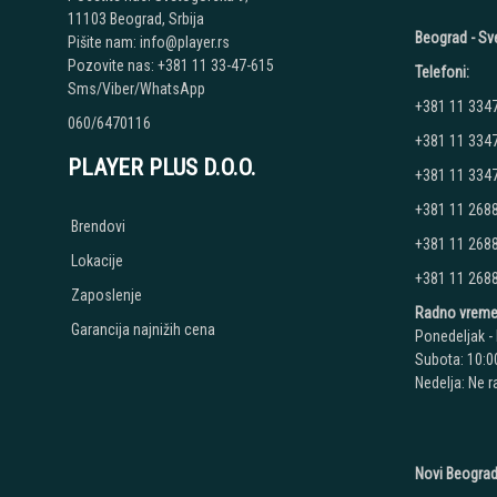
11103 Beograd, Srbija
Beograd - Sv
Pišite nam: info@player.rs
Pozovite nas: +381 11 33-47-615
Telefoni:
Sms/Viber/WhatsApp
+381 11 334
060/6470116
+381 11 334
PLAYER PLUS D.O.O.
+381 11 334
+381 11 268
Brendovi
+381 11 268
Lokacije
+381 11 268
Zaposlenje
Radno vreme
Garancija najnižih cena
Ponedeljak - 
Subota: 10:00
Nedelja: Ne 
Novi Beograd