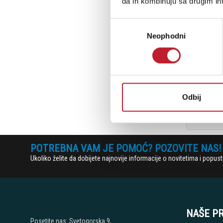
da ih kombinuju sa drugim inf
Избор
Neophodni
сагласности
Odbij
POTREBNA VAM JE POMOĆ? POZOVITE NAS!
Ukoliko želite da dobijete najnovije informacije o novitetima i popu
NAŠE P
Posetite nas: Svetogorska 9,