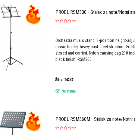
PROEL RSM300 - Stalak za note/Notni sta
Orchestra music stand, 3-position height-adjus
music holder, heavy cast steel structure. Folda
stored and carried. Nylon carrying bag 210 inc
black finish: RSM300
Šifra: 14247
Na stanju
PROEL RSM360M - Stalak za note/Notni s