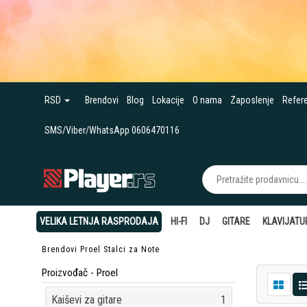
RSD
Brendovi
Blog
Lokacije
O nama
Zaposlenje
Refer
SMS/Viber/WhatsApp 0606470116
VELIKA LETNJA RASPRODAJA
HI-FI
DJ
GITARE
KLAVIJATU
Brendovi
Proel
Stalci za Note
Proizvođač - Proel
Kaiševi za gitare
1