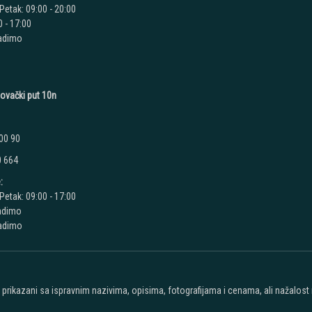
Petak: 09:00 - 20:00
 - 17:00
radimo
novački put 10n
00 90
0 664
:
Petak: 09:00 - 17:00
adimo
radimo
u prikazani sa ispravnim nazivima, opisima, fotografijama i cenama, ali nažalos