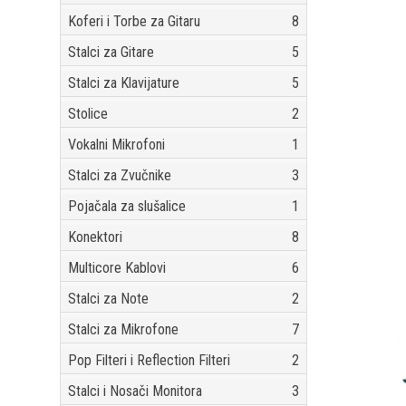
Koferi i Torbe za Gitaru
8
Stalci za Gitare
5
Stalci za Klavijature
5
Stolice
2
Vokalni Mikrofoni
1
Stalci za Zvučnike
3
Pojačala za slušalice
1
Konektori
8
Multicore Kablovi
6
Stalci za Note
2
Stalci za Mikrofone
7
Pop Filteri i Reflection Filteri
2
Stalci i Nosači Monitora
3