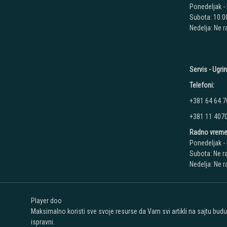
Ponedeljak - 
Subota: 10:00
Nedelja: Ne 
Servis - Ugri
Telefoni:
+381 64 64 7
+381 11 407
Radno vreme
Ponedeljak - 
Subota: Ne r
Nedelja: Ne 
Player doo
Maksimalno koristi sve svoje resurse da Vam svi artikli na sajtu bud
ispravni.