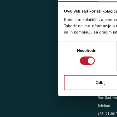
Ovaj veb sajt koristi kolačić
Novi Beograd
Koristimo kolačiće za persona
Takođe delimo informacije o t
Telefoni:
da ih kombinuju sa drugim inf
+381 11 777
+381 11 777
Избор
Neophodni
сагласности
+381 11 777
Radno vreme
Ponedeljak - 
Subota: 10:00
Nedelja: Ne 
Odbij
Novi Sad - Fu
Telefoni:
+381 21 301