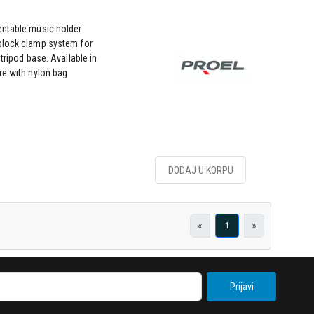
entable music holder
block clamp system for
tripod base. Available in
re with nylon bag
DODAJ U KORPU
«
»
1
Prijavi