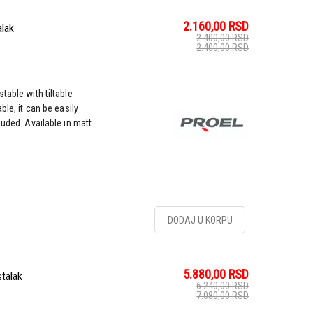
2.160,00
RSD
lak
2.400,00
RSD
2.400,00
RSD
table with tiltable
ble, it can be easily
luded. Available in matt
DODAJ U KORPU
5.880,00
RSD
talak
6.240,00
RSD
7.080,00
RSD