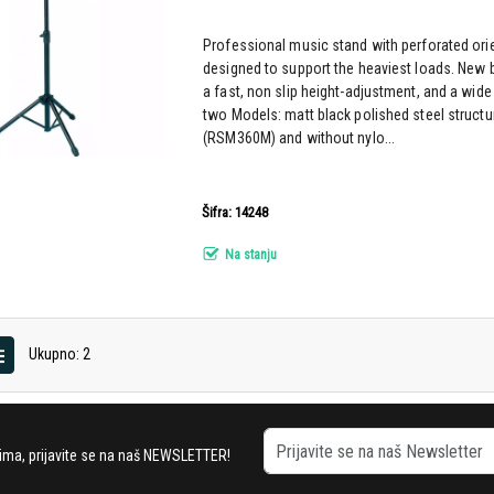
Professional music stand with perforated ori
designed to support the heaviest loads. New 
a fast, non slip height-adjustment, and a wide 
two Models: matt black polished steel structu
(RSM360M) and without nylo...
Šifra: 14248
Na stanju
Ukupno: 2
stima, prijavite se na naš NEWSLETTER!