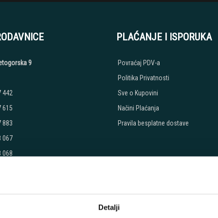
RODAVNICE
PLAĆANJE I ISPORUKA
etogorska 9
Povraćaj PDV-a
Politika Privatnosti
7 442
Sve o Kupovini
7 615
Načini Plaćanja
7 883
Pravila besplatne dostave
8 067
8 068
8 069
:
Petak: 9:00 - 20:00
 - 17:00
Detalji
radimo