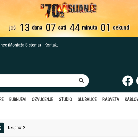
13
07
44
00
još
dana
sati
minuta
sekundi
ence (Montaža Sistema)
Kontakt
RE
BUBNJEVI
OZVUČENJE
STUDIO
SLUŠALICE
RASVETA
KABLOV
Ukupno: 2