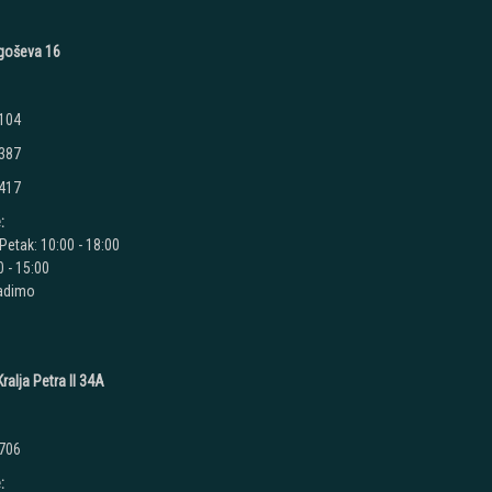
jegoševa 16
 104
 387
 417
:
Petak: 10:00 - 18:00
 - 15:00
radimo
ralja Petra II 34A
 706
: