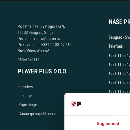
NAŠE P
Posetite nas: Svetogorska 9,
11103 Beograd, Srbija
Beograd - Sv
Pišite nam: info@player.rs
Pozovite nas: +381 11 33-47-615
Telefoni:
Sms/Viber/WhatsApp
+381 11 334
060/6470116
+381 11 334
PLAYER PLUS D.O.O.
+381 11 334
+381 11 268
Brendovi
+381 11 268
Lokacije
+381 11 268
Zaposlenje
Radno vreme
Garancija najnižih cena
Ponedeljak - 
Subota: 10:00
Saglasnost
Nedelja: Ne 