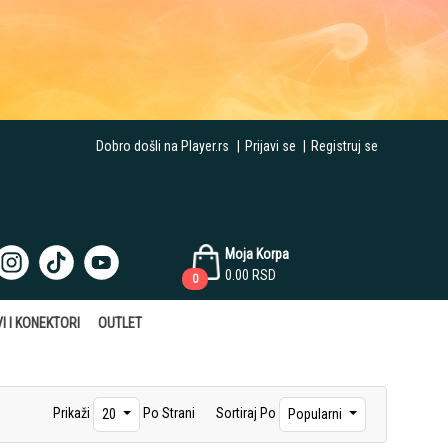
Dobro došli na Player.rs
|
Prijavi se
|
Registruj se
Moja Korpa
0.00
RSD
0
I I KONEKTORI
OUTLET
Prikaži
Po Strani
Sortiraj Po
20
Popularni