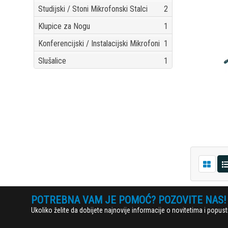
Studijski / Stoni Mikrofonski Stalci
2
Klupice za Nogu
1
Konferencijski / Instalacijski Mikrofoni
1
Slušalice
1
POTREBNA VAM JE POMOĆ? POZOVITE NAS!
Ukoliko želite da dobijete najnovije informacije o novitetima i popu