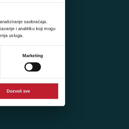
analiziranje saobraćaja.
avanje i analitiku koji mogu
enja usluga.
Marketing
Dozvoli sve