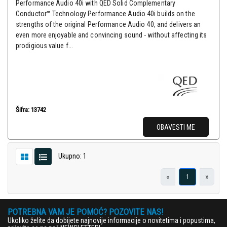
Performance Audio 40i with QED Solid Complementary
Conductor™ Technology Performance Audio 40i builds on the
strengths of the original Performance Audio 40, and delivers an
even more enjoyable and convincing sound - without affecting its
prodigious value f...
Šifra: 13742
OBAVESTI ME
Ukupno: 1
«
»
1
POTREBNA VAM JE POMOĆ? POZOVITE NAS!
Ukoliko želite da dobijete najnovije informacije o novitetima i popustima,