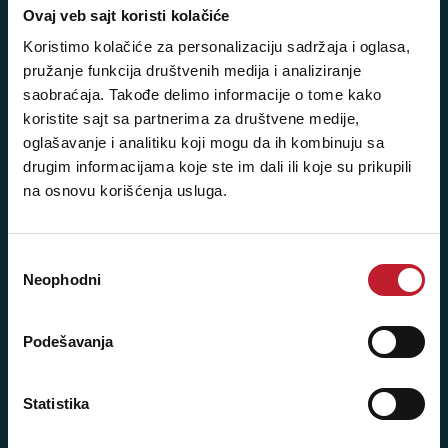
Ovaj veb sajt koristi kolačiće
Koristimo kolačiće za personalizaciju sadržaja i oglasa,
Novi Beograd - Milutina Milankovića 120D
pružanje funkcija društvenih medija i analiziranje
saobraćaja. Takođe delimo informacije o tome kako
Telefoni:
koristite sajt sa partnerima za društvene medije,
+381 11 777 7776
oglašavanje i analitiku koji mogu da ih kombinuju sa
drugim informacijama koje ste im dali ili koje su prikupili
+381 11 7777 270
na osnovu korišćenja usluga.
+381 11 7777 060
Radno vreme:
Избор
Neophodni
сагласности
Ponedeljak - Petak: 9:00 - 20:00
Subota: 10:00 - 17:00
Podešavanja
Nedelja: Ne radimo
Statistika