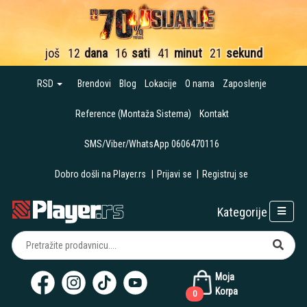
još
12
dana
16
sati
41
minut
20
sekundi
RSD
Brendovi
Blog
Lokacije
O nama
Zaposlenje
Reference (Montaža Sistema)
Kontakt
SMS/Viber/WhatsApp 0606470116
Dobro došli na Player.rs
|
Prijavi se
|
Registruj se
Kategorije
Moja
Korpa
0