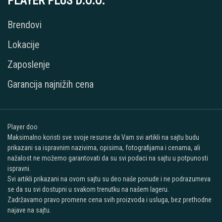
PLAYER PLUS D.O.O.
Brendovi
Lokacije
Zaposlenje
Garancija najnižih cena
Player doo
Maksimalno koristi sve svoje resurse da Vam svi artikli na sajtu budu
prikazani sa ispravnim nazivima, opisima, fotografijama i cenama, ali
nažalost ne možemo garantovati da su svi podaci na sajtu u potpunosti
ispravni.
Svi artikli prikazani na ovom sajtu su deo naše ponude i ne podrazumeva
se da su svi dostupni u svakom trenutku na našem lageru.
Zadržavamo pravo promene cena svih proizvoda i usluga, bez prethodne
najave na sajtu.