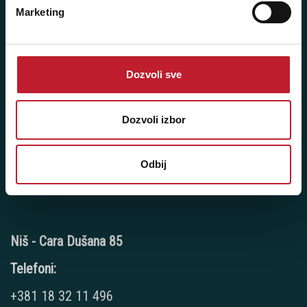
Novi Sad - Futoški put 1
Marketing
Telefoni:
+381 21 3010 626
Dozvoli sve
+381 21 3010 627
Radno vreme:
Dozvoli izbor
Ponedeljak - Petak: 09:00 - 20:00
Subota: 10:00 - 15:00
Odbij
Nedelja: Ne radimo
Niš - Cara Dušana 85
Telefoni:
+381 18 32 11 496