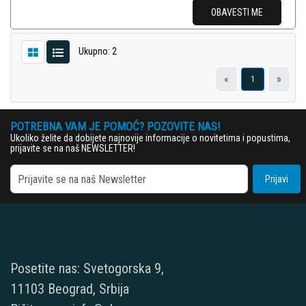
OBAVESTI ME
Ukupno: 2
«
»
1
POTREBNA VAM JE POMOĆ? POZOVITE NAS!
Ukoliko želite da dobijete najnovije informacije o novitetima i popustima,
prijavite se na naš NEWSLETTER!
Prijavi
Posetite nas: Svetogorska 9,
11103 Beograd, Srbija