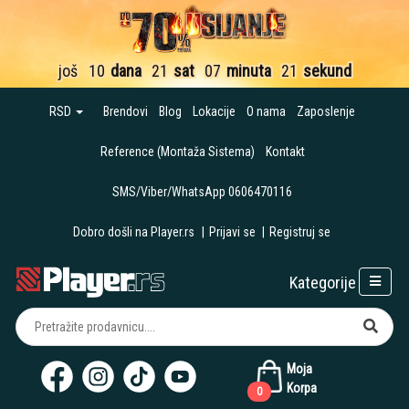
još
10
dana
21
sat
07
minuta
21
sekund
RSD
Brendovi
Blog
Lokacije
O nama
Zaposlenje
Reference (Montaža Sistema)
Kontakt
SMS/Viber/WhatsApp 0606470116
Dobro došli na Player.rs
|
Prijavi se
|
Registruj se
Kategorije
Moja
Korpa
0