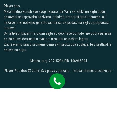
Player doo
Maksimalno koristi sve svoje resurse da Vam svi artikli na sajtu budu
prikazani sa ispravnim nazivima, opisima, fotografijama i cenama, ali
nažalost ne možemo garantovati da su svi podaci na sajtu u potpunosti
ispravni.
Svi artikli prikazani na ovom sajtu su deo naše ponude i ne podrazumeva
se da su svi dostupni u svakom trenutku na našem lageru.
Zadržavamo pravo promene cena svih proizvoda i usluga, bez prethodne
najave na sajtu.
Matični broj: 20715294 PIB: 106966344
Player Plus doo © 2026. Sva prava zadržana. -
Izrada internet prodavnice
-
Selltico.