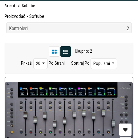
Brendovi
Softube
Proizvođač - Softube
Kontroleri
2
Ukupno: 2
Prikaži
Po Strani
Sortiraj Po
20
Popularni