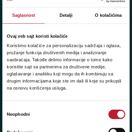
+381 11 2688 068
+381 11 2688 069
Saglasnost
Detalji
O kolačićima
Radno vreme:
Ponedeljak - Petak: 9:00 - 20:00
Ovaj veb sajt koristi kolačiće
Subota: 10:00 - 17:00
Koristimo kolačiće za personalizaciju sadržaja i oglasa,
Nedelja: Ne radimo
pružanje funkcija društvenih medija i analiziranje
saobraćaja. Takođe delimo informacije o tome kako
koristite sajt sa partnerima za društvene medije,
oglašavanje i analitiku koji mogu da ih kombinuju sa
Novi Beograd - Milutina Milankovića 120D
drugim informacijama koje ste im dali ili koje su prikupili
na osnovu korišćenja usluga.
Telefoni:
+381 11 777 7776
Избор
Neophodni
сагласности
+381 11 7777 270
+381 11 7777 060