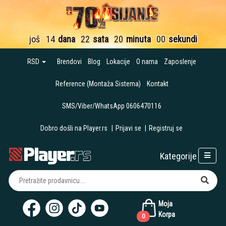
još
14
dana
22
sata
20
minuta
00
sekundi
RSD
Brendovi
Blog
Lokacije
O nama
Zaposlenje
Reference (Montaža Sistema)
Kontakt
SMS/Viber/WhatsApp 0606470116
Dobro došli na Player.rs
|
Prijavi se
|
Registruj se
Kategorije
Moja
Korpa
0