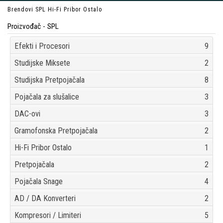
Brendovi
SPL
Hi-Fi Pribor Ostalo
Proizvođač - SPL
Efekti i Procesori
9
Studijske Miksete
2
Studijska Pretpojačala
8
Pojačala za slušalice
3
DAC-ovi
3
Gramofonska Pretpojačala
2
Hi-Fi Pribor Ostalo
1
Pretpojačala
2
Pojačala Snage
4
AD / DA Konverteri
2
Kompresori / Limiteri
5