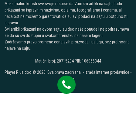
Maksimalno koristi sve svoje resurse da Vam svi artikli na sajtu budu
prikazani sa ispravnim nazivima, opisima, fotografijama i cenama, ali
nažalost ne možemo garantovati da su svi podaci na sajtu u potpunosti
ispravni.
Svi artikli prikazani na ovom sajtu su deo naše ponude i ne podrazumeva
se da su svi dostupni u svakom trenutku na našem lageru.
Zadržavamo pravo promene cena svih proizvoda i usluga, bez prethodne
najave na sajtu.
Matični broj: 20715294 PIB: 106966344
Player Plus doo © 2026. Sva prava zadržana. -
Izrada internet prodavnice
-
Selltico.