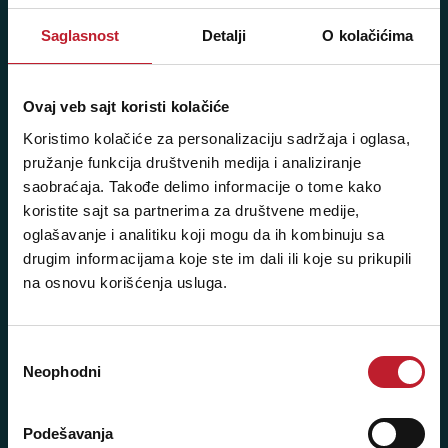
+381 11 2688 069
Saglasnost
Detalji
O kolačićima
Radno vreme:
Ponedeljak - Petak: 9:00 - 20:00
Ovaj veb sajt koristi kolačiće
Subota: 10:00 - 17:00
Koristimo kolačiće za personalizaciju sadržaja i oglasa,
Nedelja: Ne radimo
pružanje funkcija društvenih medija i analiziranje
saobraćaja. Takođe delimo informacije o tome kako
koristite sajt sa partnerima za društvene medije,
oglašavanje i analitiku koji mogu da ih kombinuju sa
Novi Beograd - Milutina Milankovića 120D
drugim informacijama koje ste im dali ili koje su prikupili
Telefoni:
na osnovu korišćenja usluga.
+381 11 777 7776
Избор
+381 11 7777 270
Neophodni
сагласности
+381 11 7777 060
Podešavanja
Radno vreme: