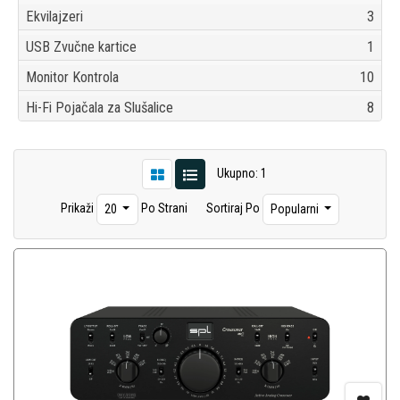
Ekvilajzeri
3
USB Zvučne kartice
1
Monitor Kontrola
10
Hi-Fi Pojačala za Slušalice
8
Ukupno: 1
Prikaži
Po Strani
Sortiraj Po
20
Popularni