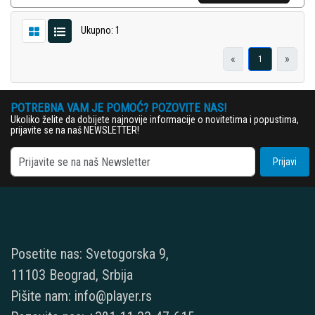
Ukupno: 1
«
»
1
POTREBNA VAM JE POMOĆ? POZOVITE NAS!
Ukoliko želite da dobijete najnovije informacije o novitetima i popustima,
prijavite se na naš NEWSLETTER!
Prijavi
Posetite nas: Svetogorska 9,
11103 Beograd, Srbija
Pišite nam: info@player.rs