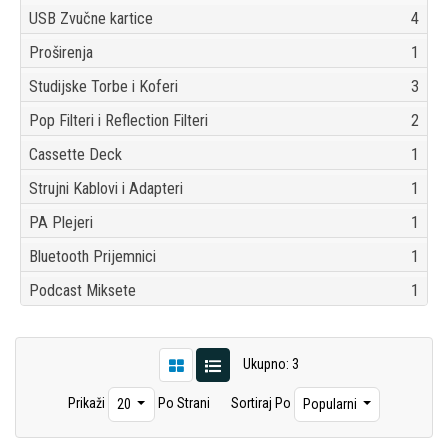
USB Zvučne kartice
4
Proširenja
1
Studijske Torbe i Koferi
3
Pop Filteri i Reflection Filteri
2
Cassette Deck
1
Strujni Kablovi i Adapteri
1
PA Plejeri
1
Bluetooth Prijemnici
1
Podcast Miksete
1
Ukupno: 3
Prikaži
Po Strani
Sortiraj Po
20
Popularni