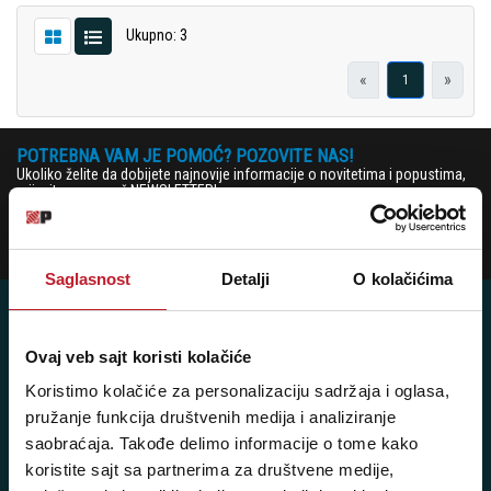
Ukupno: 3
«
»
1
POTREBNA VAM JE POMOĆ? POZOVITE NAS!
Ukoliko želite da dobijete najnovije informacije o novitetima i popustima,
prijavite se na naš NEWSLETTER!
Prijavi
Saglasnost
Detalji
O kolačićima
Ovaj veb sajt koristi kolačiće
Posetite nas: Svetogorska 9,
Koristimo kolačiće za personalizaciju sadržaja i oglasa,
11103 Beograd, Srbija
pružanje funkcija društvenih medija i analiziranje
saobraćaja. Takođe delimo informacije o tome kako
Pišite nam: info@player.rs
koristite sajt sa partnerima za društvene medije,
Pozovite nas: +381 11 33-47-615