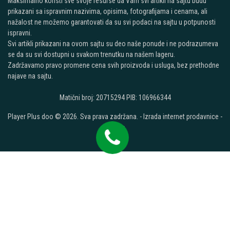
Maksimalno koristi sve svoje resurse da Vam svi artikli na sajtu budu
prikazani sa ispravnim nazivima, opisima, fotografijama i cenama, ali
nažalost ne možemo garantovati da su svi podaci na sajtu u potpunosti
ispravni.
Svi artikli prikazani na ovom sajtu su deo naše ponude i ne podrazumeva
se da su svi dostupni u svakom trenutku na našem lageru.
Zadržavamo pravo promene cena svih proizvoda i usluga, bez prethodne
najave na sajtu.
Matični broj: 20715294 PIB: 106966344
Player Plus doo © 2026. Sva prava zadržana. -
Izrada internet prodavnice
-
Selltico.