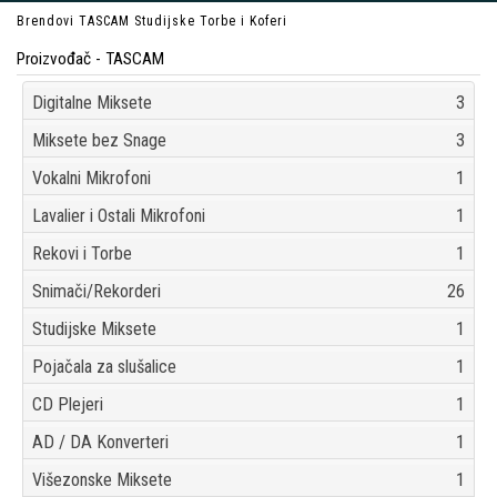
Brendovi
TASCAM
Studijske Torbe i Koferi
Proizvođač - TASCAM
Digitalne Miksete
3
Miksete bez Snage
3
Vokalni Mikrofoni
1
Lavalier i Ostali Mikrofoni
1
Rekovi i Torbe
1
Snimači/Rekorderi
26
Studijske Miksete
1
Pojačala za slušalice
1
CD Plejeri
1
AD / DA Konverteri
1
Višezonske Miksete
1