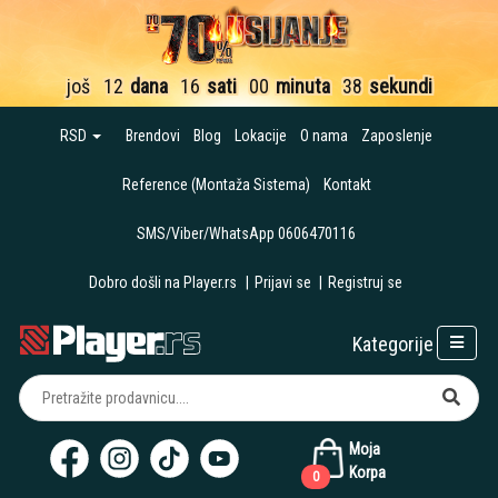
još
12
dana
16
sati
00
minuta
37
sekundi
RSD
Brendovi
Blog
Lokacije
O nama
Zaposlenje
Reference (Montaža Sistema)
Kontakt
SMS/Viber/WhatsApp 0606470116
Dobro došli na Player.rs
|
Prijavi se
|
Registruj se
Kategorije
Moja
Korpa
0