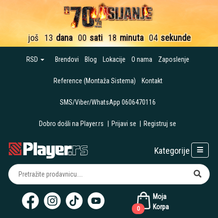
još
13
dana
00
sati
18
minuta
03
sekunde
RSD
Brendovi
Blog
Lokacije
O nama
Zaposlenje
Reference (Montaža Sistema)
Kontakt
SMS/Viber/WhatsApp 0606470116
Dobro došli na Player.rs
|
Prijavi se
|
Registruj se
Kategorije
Moja
Korpa
0