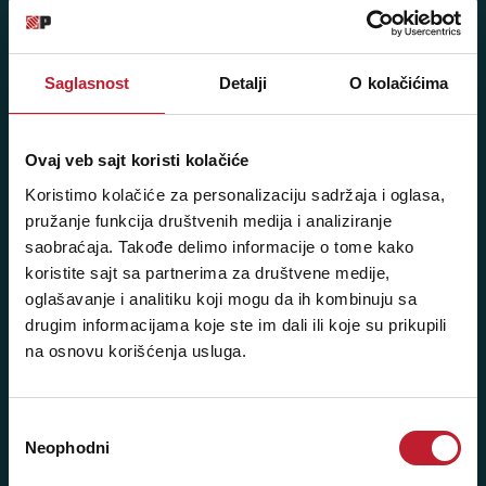
11103 Beograd, Srbija
Pišite nam: info@player.rs
Saglasnost
Detalji
O kolačićima
Pozovite nas: +381 11 33-47-615
Sms/Viber/WhatsApp
Ovaj veb sajt koristi kolačiće
060/6470116
Koristimo kolačiće za personalizaciju sadržaja i oglasa,
pružanje funkcija društvenih medija i analiziranje
NAŠE PRODAVNICE
saobraćaja. Takođe delimo informacije o tome kako
koristite sajt sa partnerima za društvene medije,
Beograd - Svetogorska 9
oglašavanje i analitiku koji mogu da ih kombinuju sa
drugim informacijama koje ste im dali ili koje su prikupili
Telefoni:
na osnovu korišćenja usluga.
+381 11 3347 442
+381 11 3347 615
Избор
Neophodni
сагласности
+381 11 3347 883