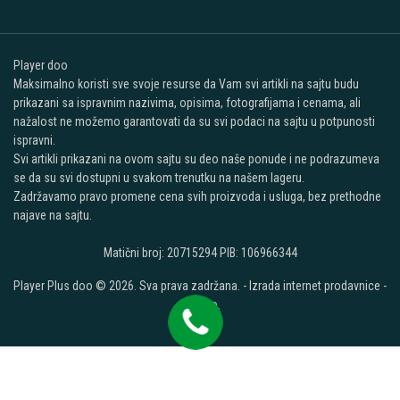
Player doo
Maksimalno koristi sve svoje resurse da Vam svi artikli na sajtu budu
prikazani sa ispravnim nazivima, opisima, fotografijama i cenama, ali
nažalost ne možemo garantovati da su svi podaci na sajtu u potpunosti
ispravni.
Svi artikli prikazani na ovom sajtu su deo naše ponude i ne podrazumeva
se da su svi dostupni u svakom trenutku na našem lageru.
Zadržavamo pravo promene cena svih proizvoda i usluga, bez prethodne
najave na sajtu.
Matični broj: 20715294 PIB: 106966344
Player Plus doo © 2026. Sva prava zadržana. -
Izrada internet prodavnice
-
Selltico.