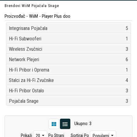
Brendovi
WiiM
Pojačala Snage
Proizvođač - WiiM - Player Plus doo
Integrisana Pojačala
5
Hi-Fi Subwooferi
1
Wireless Zvučnici
3
Network Plejeri
6
Hi-Fi Pribor i Oprema
1
Stalci za Hi-Fi Zvučnike
4
Hi-Fi Pribor Ostalo
3
Pojačala Snage
3
Ukupno: 3
Prikaži
Po Strani
Sortiraj Po
20
Popularni