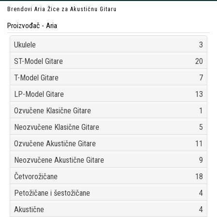
Brendovi
Aria
Žice za Akustičnu Gitaru
Proizvođač - Aria
Ukulele
3
ST-Model Gitare
20
T-Model Gitare
7
LP-Model Gitare
13
Ozvučene Klasične Gitare
1
Neozvučene Klasične Gitare
5
Ozvučene Akustične Gitare
11
Neozvučene Akustične Gitare
9
Četvorožičane
18
Petožičane i šestožičane
4
Akustične
4