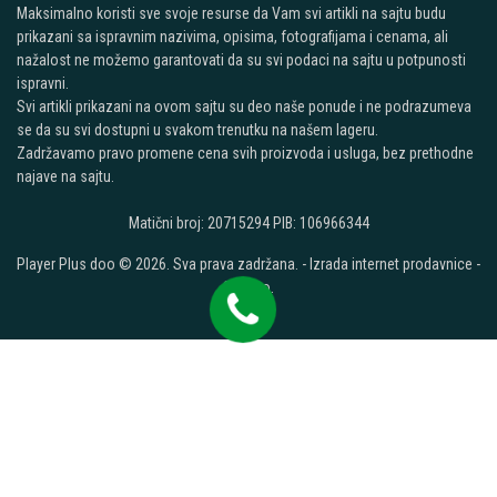
Maksimalno koristi sve svoje resurse da Vam svi artikli na sajtu budu
prikazani sa ispravnim nazivima, opisima, fotografijama i cenama, ali
nažalost ne možemo garantovati da su svi podaci na sajtu u potpunosti
ispravni.
Svi artikli prikazani na ovom sajtu su deo naše ponude i ne podrazumeva
se da su svi dostupni u svakom trenutku na našem lageru.
Zadržavamo pravo promene cena svih proizvoda i usluga, bez prethodne
najave na sajtu.
Matični broj: 20715294 PIB: 106966344
Player Plus doo © 2026. Sva prava zadržana. -
Izrada internet prodavnice
-
Selltico.