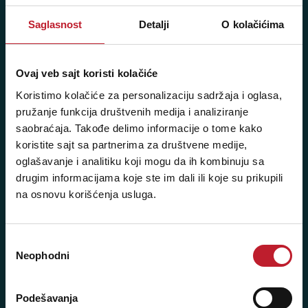
+381 11 2688 069
Saglasnost
Detalji
O kolačićima
Radno vreme:
Ponedeljak - Petak: 9:00 - 20:00
Ovaj veb sajt koristi kolačiće
Subota: 10:00 - 17:00
Koristimo kolačiće za personalizaciju sadržaja i oglasa,
Nedelja: Ne radimo
pružanje funkcija društvenih medija i analiziranje
saobraćaja. Takođe delimo informacije o tome kako
koristite sajt sa partnerima za društvene medije,
oglašavanje i analitiku koji mogu da ih kombinuju sa
Novi Beograd - Milutina Milankovića 120D
drugim informacijama koje ste im dali ili koje su prikupili
Telefoni:
na osnovu korišćenja usluga.
+381 11 777 7776
Избор
+381 11 7777 270
Neophodni
сагласности
+381 11 7777 060
Podešavanja
Radno vreme: