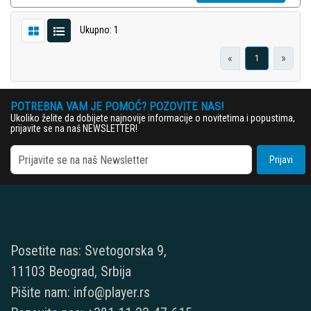
Ukupno: 1
«
»
1
POTREBNA VAM JE POMOĆ? POZOVITE NAS!
Ukoliko želite da dobijete najnovije informacije o novitetima i popustima,
prijavite se na naš NEWSLETTER!
Prijavi
Posetite nas: Svetogorska 9,
11103 Beograd, Srbija
Pišite nam: info@player.rs