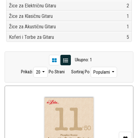
Žice za Električnu Gitaru
2
Žice za Klasičnu Gitaru
1
Žice za Akustičnu Gitaru
1
Koferi i Torbe za Gitaru
5
Ukupno: 1
Prikaži
Po Strani
Sortiraj Po
20
Popularni