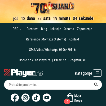
još
12
dana
22
sata
19
minuta
03
sekunde
RSD
Brendovi
Blog
Lokacije
O nama
Zaposlenje
Reference (Montaža Sistema)
Kontakt
SMS/Viber/WhatsApp 0606470116
Dobro došli na Player.rs
|
Prijavi se
|
Registruj se
Kategorije
Moja
Korpa
0