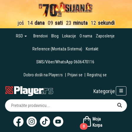
još
14
dana
09
sati
23
minuta
11
sekundi
RSD
Brendovi
Blog
Lokacije
O nama
Zaposlenje
Reference (Montaža Sistema)
Kontakt
SMS/Viber/WhatsApp 0606470116
Dobro došli na Player.rs
|
Prijavi se
|
Registruj se
Kategorije
Moja
Korpa
0