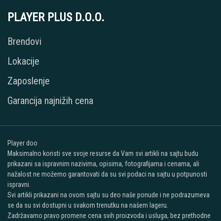
PLAYER PLUS D.O.O.
Brendovi
Lokacije
Zaposlenje
Garancija najnižih cena
Player doo
Maksimalno koristi sve svoje resurse da Vam svi artikli na sajtu budu
prikazani sa ispravnim nazivima, opisima, fotografijama i cenama, ali
nažalost ne možemo garantovati da su svi podaci na sajtu u potpunosti
ispravni.
Svi artikli prikazani na ovom sajtu su deo naše ponude i ne podrazumeva
se da su svi dostupni u svakom trenutku na našem lageru.
Zadržavamo pravo promene cena svih proizvoda i usluga, bez prethodne