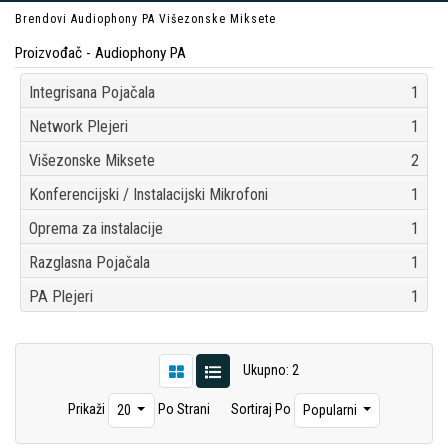
Brendovi
Audiophony PA
Višezonske Miksete
Proizvođač - Audiophony PA
Integrisana Pojačala
1
Network Plejeri
1
Višezonske Miksete
2
Konferencijski / Instalacijski Mikrofoni
1
Oprema za instalacije
1
Razglasna Pojačala
1
PA Plejeri
1
Ukupno: 2
Prikaži
Po Strani
Sortiraj Po
20
Popularni