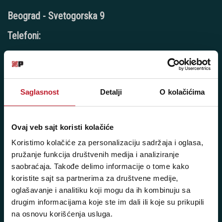
Beograd - Svetogorska 9
Telefoni:
+381 11 3347 442
+381 11 3347 615
Saglasnost
Detalji
O kolačićima
+381 11 3347 883
+381 11 2688 067
Ovaj veb sajt koristi kolačiće
+381 11 2688 068
Koristimo kolačiće za personalizaciju sadržaja i oglasa,
+381 11 2688 069
pružanje funkcija društvenih medija i analiziranje
saobraćaja. Takođe delimo informacije o tome kako
Radno vreme:
koristite sajt sa partnerima za društvene medije,
Ponedeljak - Petak: 9:00 - 20:00
oglašavanje i analitiku koji mogu da ih kombinuju sa
drugim informacijama koje ste im dali ili koje su prikupili
Subota: 10:00 - 17:00
na osnovu korišćenja usluga.
Nedelja: Ne radimo