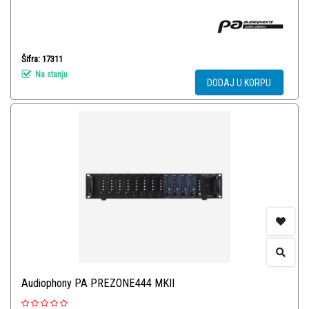
Šifra: 17311
Na stanju
DODAJ U KORPU
Audiophony PA PREZONE444 MKII