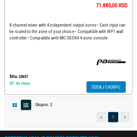
71.880,00
RSD
8-channel mixer with 4 independent output zones– Each input can
be routed to the zone of your choice– Compatible with WP1 wall
controller– Compatible with MIC-DESK4 4-zone console
Šifra: 20357
Na stanju
DODAJ U KORPU
Ukupno: 2
«
»
1