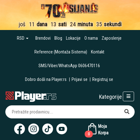
još
11
dana
13
sati
24
minuta
34
sekunde
RSD
Brendovi
Blog
Lokacije
O nama
Zaposlenje
Reference (Montaža Sistema)
Kontakt
SMS/Viber/WhatsApp 0606470116
Dobro došli na Player.rs
|
Prijavi se
|
Registruj se
Kategorije
Moja
Korpa
0