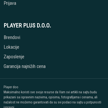
Prijava
PLAYER PLUS D.O.O.
Brendovi
Lokacije
Zaposlenje
Garancija najnižih cena
Player doo
Maksimalno koristi sve svoje resurse da Vam svi artikli na sajtu budu
prikazani sa ispravnim nazivima, opisima, fotografijama i cenama, ali
nažalost ne možemo garantovati da su svi podaci na sajtu u potpunosti
ispravni.