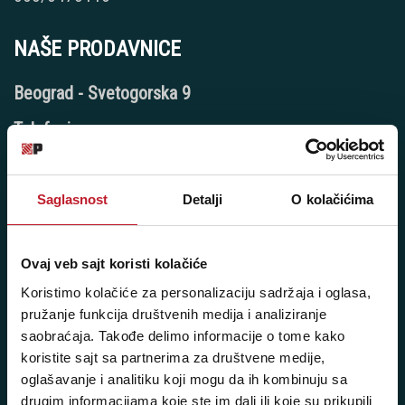
NAŠE PRODAVNICE
Beograd - Svetogorska 9
Telefoni:
+381 11 3347 442
+381 11 3347 615
Saglasnost
Detalji
O kolačićima
+381 11 3347 883
Ovaj veb sajt koristi kolačiće
+381 11 2688 067
Koristimo kolačiće za personalizaciju sadržaja i oglasa,
+381 11 2688 068
pružanje funkcija društvenih medija i analiziranje
saobraćaja. Takođe delimo informacije o tome kako
+381 11 2688 069
koristite sajt sa partnerima za društvene medije,
oglašavanje i analitiku koji mogu da ih kombinuju sa
Radno vreme:
drugim informacijama koje ste im dali ili koje su prikupili