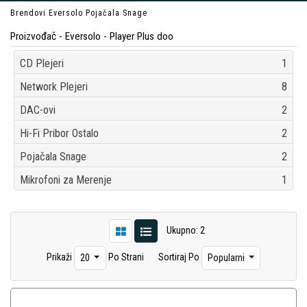
Brendovi
Eversolo
Pojačala Snage
Proizvođač - Eversolo - Player Plus doo
CD Plejeri
1
Network Plejeri
8
DAC-ovi
2
Hi-Fi Pribor Ostalo
2
Pojačala Snage
2
Mikrofoni za Merenje
1
Ukupno: 2
Prikaži
Po Strani
Sortiraj Po
20
Popularni