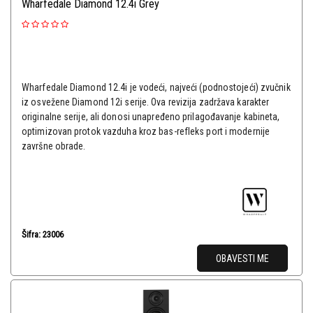
Wharfedale Diamond 12.4i Grey
Wharfedale Diamond 12.4i je vodeći, najveći (podnostojeći) zvučnik
iz osvežene Diamond 12i serije. Ova revizija zadržava karakter
originalne serije, ali donosi unapređeno prilagođavanje kabineta,
optimizovan protok vazduha kroz bas-refleks port i modernije
završne obrade.
Šifra: 23006
OBAVESTI ME