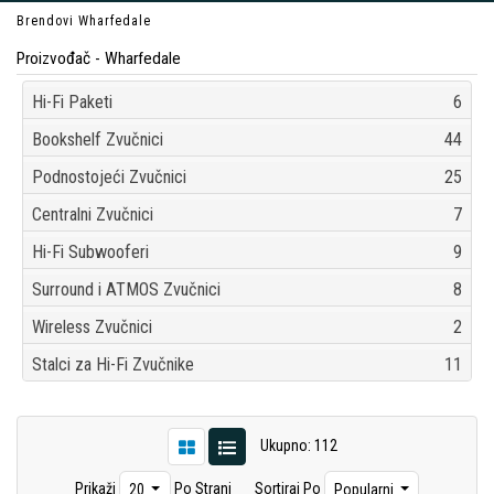
Brendovi
Wharfedale
Proizvođač - Wharfedale
Hi-Fi Paketi
6
Bookshelf Zvučnici
44
Podnostojeći Zvučnici
25
Centralni Zvučnici
7
Hi-Fi Subwooferi
9
Surround i ATMOS Zvučnici
8
Wireless Zvučnici
2
Stalci za Hi-Fi Zvučnike
11
Ukupno: 112
Prikaži
Po Strani
Sortiraj Po
20
Popularni