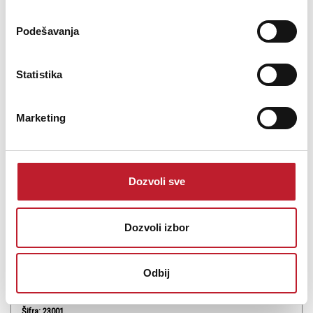
Podešavanja
Statistika
Wharfedale Diamond 12.3i Black
Marketing
Wharfedale Diamond 12.3i su pasivni podnostojeći zvučnici
Dozvoli sve
najnovije generacije koji predstavljaju suptilno, ali zvučno značajno
unapređenje u odnosu na višestruko nagrađivani model Diamond
12.3.
Dozvoli izbor
Odbij
Šifra: 23001