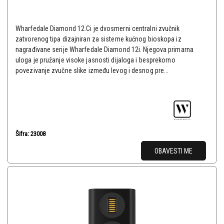
Wharfedale Diamond 12.Ci je dvosmerni centralni zvučnik
zatvorenog tipa dizajniran za sisteme kućnog bioskopa iz
nagrađivane serije Wharfedale Diamond 12i. Njegova primarna
uloga je pružanje visoke jasnosti dijaloga i besprekorno
povezivanje zvučne slike između levog i desnog pre...
Šifra: 23008
OBAVESTI ME