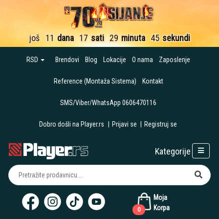
još
11
dana
17
sati
29
minuta
44
sekunde
RSD
Brendovi
Blog
Lokacije
O nama
Zaposlenje
Reference (Montaža Sistema)
Kontakt
SMS/Viber/WhatsApp 0606470116
Dobro došli na Player.rs
|
Prijavi se
|
Registruj se
Kategorije
Moja
Korpa
0