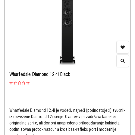
Wharfedale Diamond 12.4i Black
Wharfedale Diamond 12.4i je vodeći, najveći (podnostojeći) zvučnik
iz osvežene Diamond 12i serije. Ova revizija zadržava karakter
originalne serije, ali donosi unapređeno prilagođavanje kabineta,
optimizovan protok vazduha kroz bas-refleks port i modernije