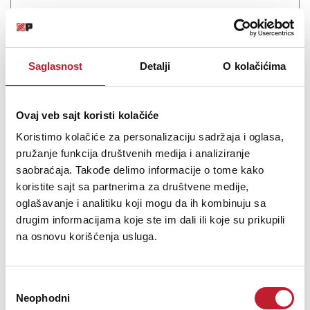
Wharfedale Diamond 12.2i su dvosistemski "bookshelf" zvučnici i
ujedno najveći model na stalcima u osveženoj Diamond 12i seriji
lansiranoj početkom 2026. godine. Ova serija se nadovezuje na
Saglasnost
Detalji
O kolačićima
izuzetno uspešnu i višestruko nagrađivanu liniju Diamond 12 iz
2020. godine, donoseći su...
Ovaj veb sajt koristi kolačiće
Koristimo kolačiće za personalizaciju sadržaja i oglasa,
pružanje funkcija društvenih medija i analiziranje
saobraćaja. Takođe delimo informacije o tome kako
Šifra: 22999
koristite sajt sa partnerima za društvene medije,
oglašavanje i analitiku koji mogu da ih kombinuju sa
OBAVESTI ME
drugim informacijama koje ste im dali ili koje su prikupili
na osnovu korišćenja usluga.
Избор
Neophodni
сагласности