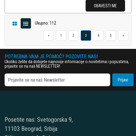
OBAVESTI ME
Ukupno: 112
«
1
2
3
4
5
»
POTREBNA VAM JE POMOĆ? POZOVITE NAS!
Ukoliko želite da dobijete najnovije informacije o novitetima i popustima,
prijavite se na naš NEWSLETTER!
Prijavi
Posetite nas: Svetogorska 9,
11103 Beograd, Srbija