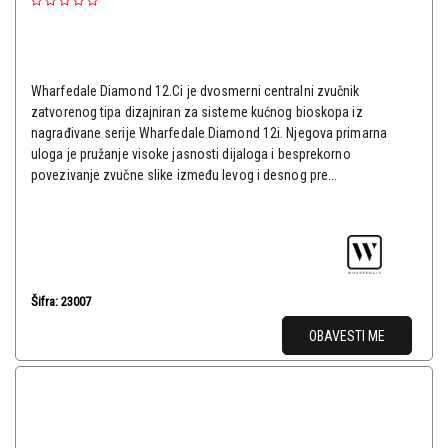
Wharfedale Diamond 12.Ci je dvosmerni centralni zvučnik
zatvorenog tipa dizajniran za sisteme kućnog bioskopa iz
nagrađivane serije Wharfedale Diamond 12i. Njegova primarna
uloga je pružanje visoke jasnosti dijaloga i besprekorno
povezivanje zvučne slike između levog i desnog pre...
Šifra: 23007
OBAVESTI ME