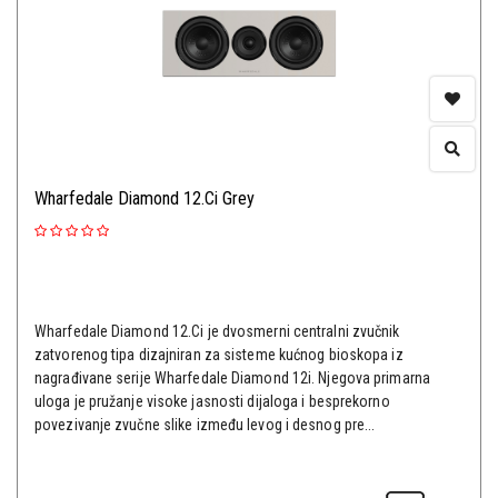
Wharfedale Diamond 12.Ci Grey
Wharfedale Diamond 12.Ci je dvosmerni centralni zvučnik
zatvorenog tipa dizajniran za sisteme kućnog bioskopa iz
nagrađivane serije Wharfedale Diamond 12i. Njegova primarna
uloga je pružanje visoke jasnosti dijaloga i besprekorno
povezivanje zvučne slike između levog i desnog pre...