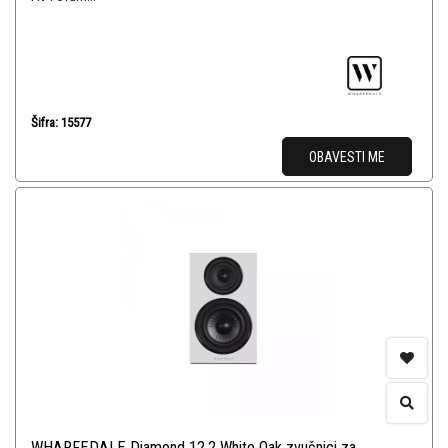
Šifra: 15577
OBAVESTI ME
WHARFEDALE Diamond 12.2 White Oak zvučnici za