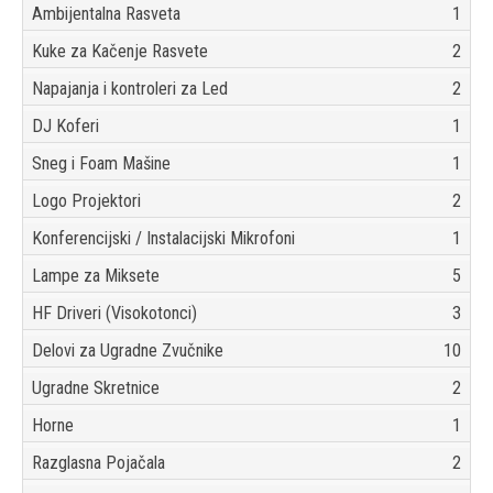
Ambijentalna Rasveta
1
Kuke za Kačenje Rasvete
2
Napajanja i kontroleri za Led
2
DJ Koferi
1
Sneg i Foam Mašine
1
Logo Projektori
2
Konferencijski / Instalacijski Mikrofoni
1
Lampe za Miksete
5
HF Driveri (Visokotonci)
3
Delovi za Ugradne Zvučnike
10
Ugradne Skretnice
2
Horne
1
Razglasna Pojačala
2