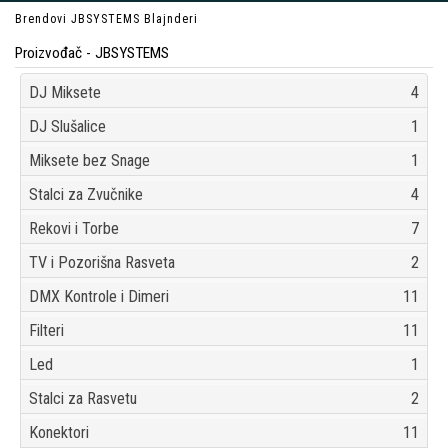
Brendovi
JBSYSTEMS
Blajnderi
Proizvođač - JBSYSTEMS
DJ Miksete
4
DJ Slušalice
1
Miksete bez Snage
1
Stalci za Zvučnike
4
Rekovi i Torbe
7
TV i Pozorišna Rasveta
2
DMX Kontrole i Dimeri
11
Filteri
11
Led
1
Stalci za Rasvetu
2
Konektori
11