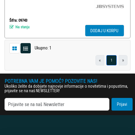
Šifra: 09743
Na stanju
DODAJ U KORPU
Ukupno: 1
«
»
1
POTREBNA VAM JE POMOĆ? POZOVITE NAS!
Ukoliko želite da dobijete najnovije informacije o novitetima i popustima,
prijavite se na naš NEWSLETTER!
Prijavi