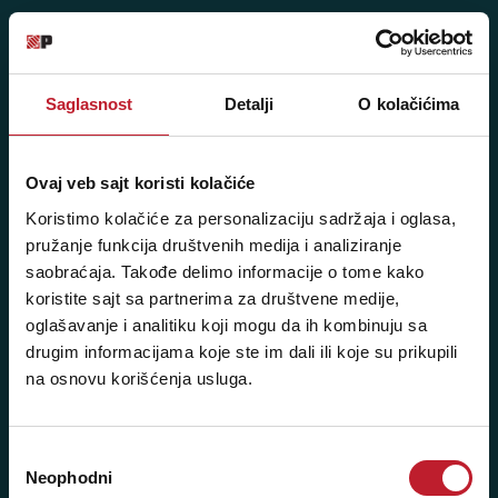
Posetite nas: Svetogorska 9,
11103 Beograd, Srbija
Pišite nam: info@player.rs
Saglasnost
Detalji
O kolačićima
Pozovite nas: +381 11 33-47-615
Sms/Viber/WhatsApp
Ovaj veb sajt koristi kolačiće
060/6470116
Koristimo kolačiće za personalizaciju sadržaja i oglasa,
pružanje funkcija društvenih medija i analiziranje
NAŠE PRODAVNICE
saobraćaja. Takođe delimo informacije o tome kako
koristite sajt sa partnerima za društvene medije,
oglašavanje i analitiku koji mogu da ih kombinuju sa
Beograd - Svetogorska 9
drugim informacijama koje ste im dali ili koje su prikupili
Telefoni:
na osnovu korišćenja usluga.
+381 11 3347 442
Избор
+381 11 3347 615
Neophodni
сагласности