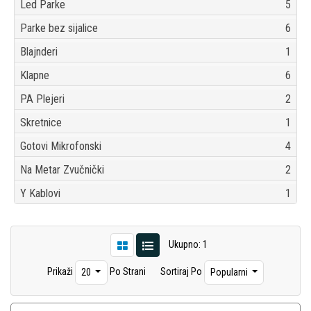
Led Parke
5
Parke bez sijalice
6
Blajnderi
1
Klapne
6
PA Plejeri
2
Skretnice
1
Gotovi Mikrofonski
4
Na Metar Zvučnički
2
Y Kablovi
1
Ukupno: 1
Prikaži
Po Strani
Sortiraj Po
20
Popularni