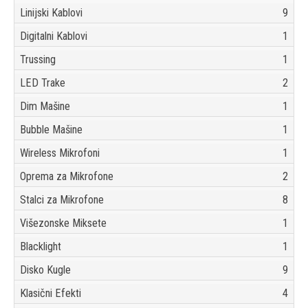
Linijski Kablovi
9
Digitalni Kablovi
1
Trussing
1
LED Trake
2
Dim Mašine
1
Bubble Mašine
1
Wireless Mikrofoni
1
Oprema za Mikrofone
2
Stalci za Mikrofone
8
Višezonske Miksete
1
Blacklight
1
Disko Kugle
9
Klasični Efekti
4