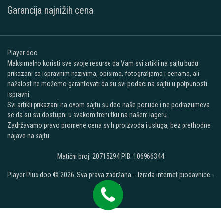
Garancija najnižih cena
Player doo
Maksimalno koristi sve svoje resurse da Vam svi artikli na sajtu budu
prikazani sa ispravnim nazivima, opisima, fotografijama i cenama, ali
nažalost ne možemo garantovati da su svi podaci na sajtu u potpunosti
ispravni.
Svi artikli prikazani na ovom sajtu su deo naše ponude i ne podrazumeva
se da su svi dostupni u svakom trenutku na našem lageru.
Zadržavamo pravo promene cena svih proizvoda i usluga, bez prethodne
najave na sajtu.
Matični broj: 20715294 PIB: 106966344
Player Plus doo © 2026. Sva prava zadržana. -
Izrada internet prodavnice
-
Selltico.