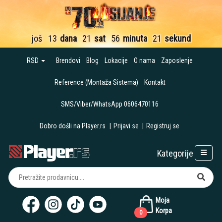
još
13
dana
21
sat
56
minuta
20
sekundi
RSD
Brendovi
Blog
Lokacije
O nama
Zaposlenje
Reference (Montaža Sistema)
Kontakt
SMS/Viber/WhatsApp 0606470116
Dobro došli na Player.rs
|
Prijavi se
|
Registruj se
Kategorije
Moja
Korpa
0