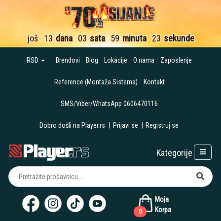
još
13
dana
03
sata
59
minuta
22
sekunde
RSD
Brendovi
Blog
Lokacije
O nama
Zaposlenje
Reference (Montaža Sistema)
Kontakt
SMS/Viber/WhatsApp 0606470116
Dobro došli na Player.rs
|
Prijavi se
|
Registruj se
Kategorije
Moja
Korpa
0