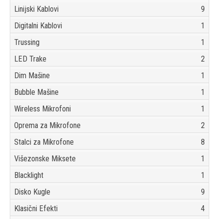
Linijski Kablovi
9
Digitalni Kablovi
1
Trussing
1
LED Trake
2
Dim Mašine
1
Bubble Mašine
1
Wireless Mikrofoni
1
Oprema za Mikrofone
2
Stalci za Mikrofone
8
Višezonske Miksete
1
Blacklight
1
Disko Kugle
9
Klasični Efekti
4