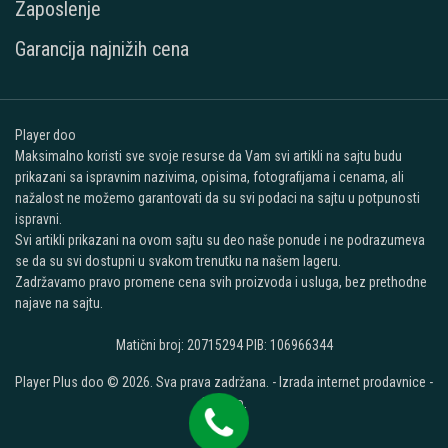
Zaposlenje
Garancija najnižih cena
Player doo
Maksimalno koristi sve svoje resurse da Vam svi artikli na sajtu budu
prikazani sa ispravnim nazivima, opisima, fotografijama i cenama, ali
nažalost ne možemo garantovati da su svi podaci na sajtu u potpunosti
ispravni.
Svi artikli prikazani na ovom sajtu su deo naše ponude i ne podrazumeva
se da su svi dostupni u svakom trenutku na našem lageru.
Zadržavamo pravo promene cena svih proizvoda i usluga, bez prethodne
najave na sajtu.
Matični broj: 20715294 PIB: 106966344
Player Plus doo © 2026. Sva prava zadržana. -
Izrada internet prodavnice
-
Selltico.