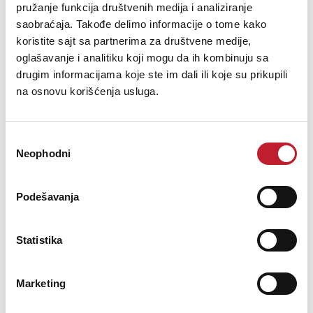
JBSYSTEMS JB 75
pružanje funkcija društvenih medija i analiziranje
saobraćaja. Takođe delimo informacije o tome kako
koristite sajt sa partnerima za društvene medije,
216,00
RSD
oglašavanje i analitiku koji mogu da ih kombinuju sa
drugim informacijama koje ste im dali ili koje su prikupili
JB 75 metal ReductionMetal reducing fitting (5/8" - 3/8")
na osnovu korišćenja usluga.
Избор
Neophodni
сагласности
Šifra: 01416
Na stanju
Podešavanja
DODAJ U KORPU
Statistika
Marketing