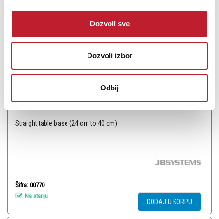
Dozvoli sve
Dozvoli izbor
JBSYSTEMS JB55 Mic Stand - Stoni mikrofonski stalak
Odbij
4.680,00
RSD
Straight table base (24 cm to 40 cm)
Šifra: 00770
Na stanju
DODAJ U KORPU