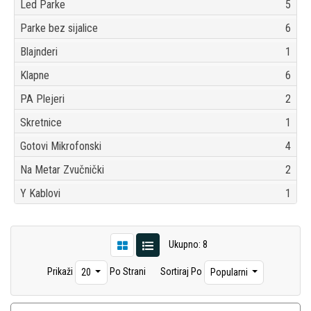
Led Parke
5
Parke bez sijalice
6
Blajnderi
1
Klapne
6
PA Plejeri
2
Skretnice
1
Gotovi Mikrofonski
4
Na Metar Zvučnički
2
Y Kablovi
1
Ukupno: 8
Prikaži
Po Strani
Sortiraj Po
20
Popularni