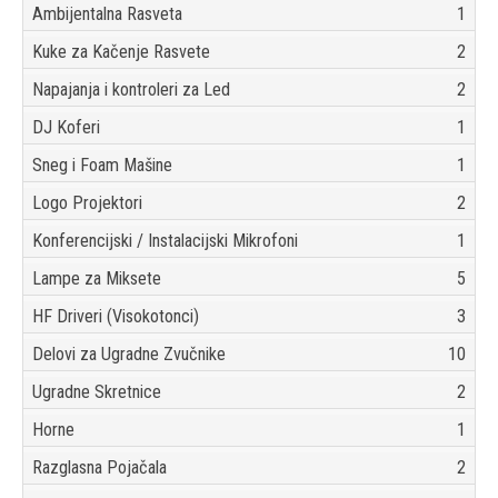
Ambijentalna Rasveta
1
Kuke za Kačenje Rasvete
2
Napajanja i kontroleri za Led
2
DJ Koferi
1
Sneg i Foam Mašine
1
Logo Projektori
2
Konferencijski / Instalacijski Mikrofoni
1
Lampe za Miksete
5
HF Driveri (Visokotonci)
3
Delovi za Ugradne Zvučnike
10
Ugradne Skretnice
2
Horne
1
Razglasna Pojačala
2