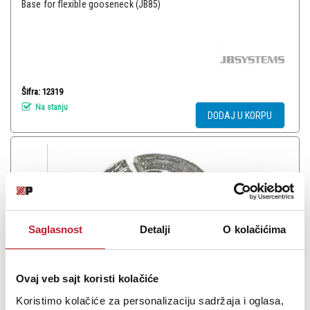
Base for flexible gooseneck (JB85)
Šifra: 12319
Na stanju
DODAJ U KORPU
Saglasnost
Detalji
O kolačićima
Ovaj veb sajt koristi kolačiće
Koristimo kolačiće za personalizaciju sadržaja i oglasa,