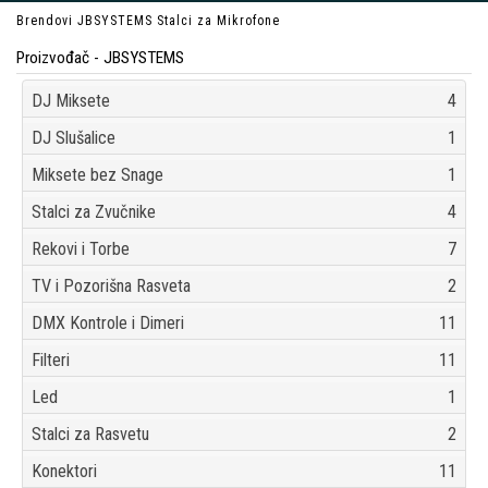
Brendovi
JBSYSTEMS
Stalci za Mikrofone
Proizvođač - JBSYSTEMS
DJ Miksete
4
DJ Slušalice
1
Miksete bez Snage
1
Stalci za Zvučnike
4
Rekovi i Torbe
7
TV i Pozorišna Rasveta
2
DMX Kontrole i Dimeri
11
Filteri
11
Led
1
Stalci za Rasvetu
2
Konektori
11