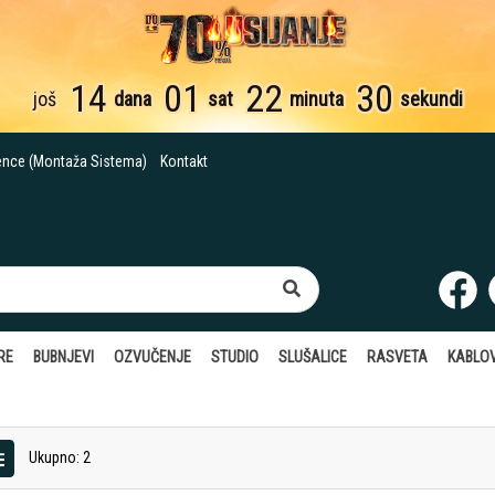
14
01
22
29
još
dana
sat
minuta
sekundi
ence (Montaža Sistema)
Kontakt
RE
BUBNJEVI
OZVUČENJE
STUDIO
SLUŠALICE
RASVETA
KABLOV
Ukupno: 2