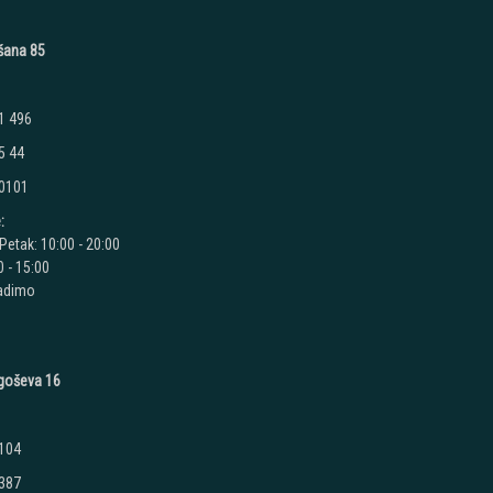
ušana 85
1 496
5 44
 0101
:
Petak: 10:00 - 20:00
 - 15:00
radimo
jegoševa 16
 104
 387