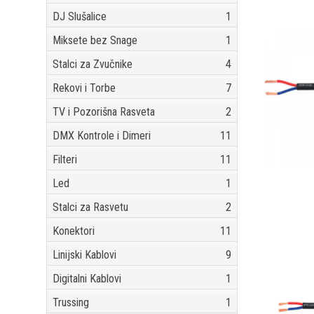
DJ Slušalice
1
Miksete bez Snage
1
Stalci za Zvučnike
4
Rekovi i Torbe
7
TV i Pozorišna Rasveta
2
DMX Kontrole i Dimeri
11
Filteri
11
Led
1
Stalci za Rasvetu
2
Konektori
11
Linijski Kablovi
9
Digitalni Kablovi
1
Trussing
1