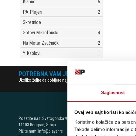
Klapne
6
PA Plejeri
2
Skretnice
1
Gotovi Mikrofonski
4
Na Metar Zvučnički
2
Y Kablovi
1
POTREBNA VAM JE POMOĆ? POZOVITE NAS!
Ukoliko želite da dobijete najnovije informacije o novitetima i popu
Saglasnost
Ovaj veb sajt koristi kolačić
NAŠE P
Posetite nas: Svetogorska 9,
Koristimo kolačiće za persona
11103 Beograd, Srbija
Takođe delimo informacije o t
Beograd - Sv
Pišite nam: info@player.rs