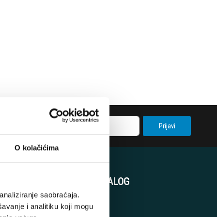
Prijavi
O kolačićima
KORISNIČKI NALOG
analiziranje saobraćaja.
avanje i analitiku koji mogu
Korpa