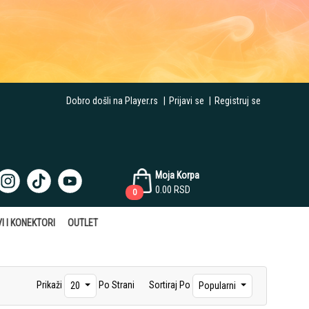
Dobro došli na Player.rs
|
Prijavi se
|
Registruj se
Moja Korpa
0.00
RSD
0
I I KONEKTORI
OUTLET
Prikaži
Po Strani
Sortiraj Po
20
Popularni