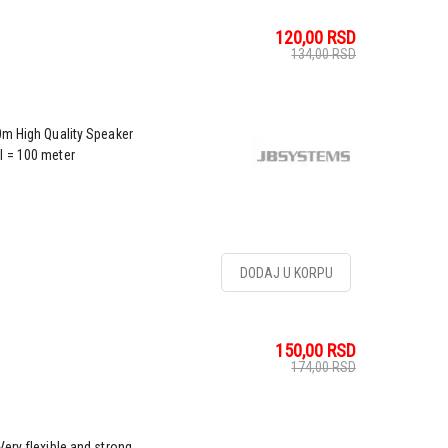
120,00
RSD
134,00
RSD
0m High Quality Speaker
l = 100 meter
DODAJ U KORPU
150,00
RSD
174,00
RSD
ery flexible and strong