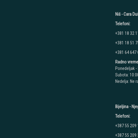
Niš - Cara D
Telefoni:
+381 18 32 1
+381 18 51 7
+381 64 647
Radno vreme
Ponedeljak - 
Subota: 10:00
Nedelja: Ne 
Bijeljina - N
Telefoni:
+387 55 209
+387 55 209