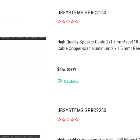
JBSYSTEMS SPRC2150
High Quality Speaker Cable 2x1.5 mm² reel 10
Cable Copper-clad aluminium 2 x 1.5 mm² Ree
Šifra: 06771
Na stanju
JBSYSTEMS SPRC2250
High quality round speaker cable 2x2.50mm². V