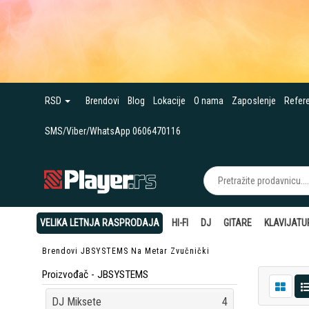
RSD
Brendovi
Blog
Lokacije
O nama
Zaposlenje
Refer
SMS/Viber/WhatsApp 0606470116
VELIKA LETNJA RASPRODAJA
HI-FI
DJ
GITARE
KLAVIJATU
Brendovi
JBSYSTEMS
Na Metar Zvučnički
Proizvođač - JBSYSTEMS
DJ Miksete
4