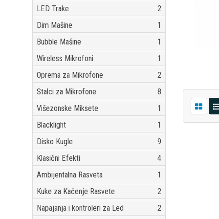
LED Trake
2
Dim Mašine
1
Bubble Mašine
1
Wireless Mikrofoni
1
Oprema za Mikrofone
2
Stalci za Mikrofone
8
Višezonske Miksete
1
Blacklight
1
Disko Kugle
9
Klasični Efekti
4
Ambijentalna Rasveta
1
Kuke za Kačenje Rasvete
2
Napajanja i kontroleri za Led
2