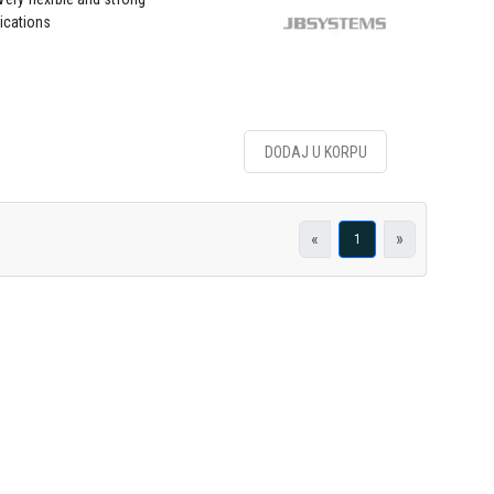
lications
DODAJ U KORPU
«
»
1