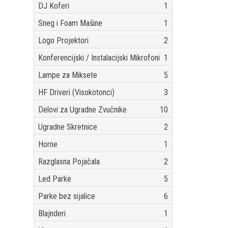
DJ Koferi
1
Sneg i Foam Mašine
1
Logo Projektori
2
Konferencijski / Instalacijski Mikrofoni
1
Lampe za Miksete
5
HF Driveri (Visokotonci)
3
Delovi za Ugradne Zvučnike
10
Ugradne Skretnice
2
Horne
1
Razglasna Pojačala
2
Led Parke
5
Parke bez sijalice
6
Blajnderi
1