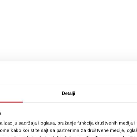
stima, prijavite se na naš NEWSLETTER!
Detalji
e
RODAVNICE
PLAĆANJE I ISPORUKA
lizaciju sadržaja i oglasa, pružanje funkcija društvenih medija i 
ome kako koristite sajt sa partnerima za društvene medije, oglaš
etogorska 9
Povraćaj PDV-a