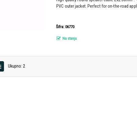
PVC outer jacket. Perfect for on-the-road app
Šifra: 06770
Na stanju
Ukupno: 2