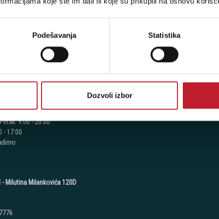
ormacijama koje ste im dali ili koje su prikupili na osnovu korišć
Politika Privatnosti
7 442
Sve o Kupovini
Podešavanja
Statistika
7 615
Načini Plaćanja
7 883
Pravila besplatne dostave
8 067
8 068
Dozvoli izbor
8 069
:
Petak: 9:00 - 20:00
 - 17:00
radimo
 - Milutina Milankovića 120D
 7776