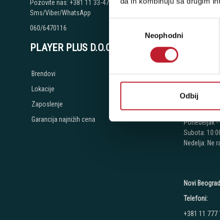
da ih kombinuju sa drugim inf
Pozovite nas: +381 11 33-47-615
Telefoni:
Sms/Viber/WhatsApp
+381 11 334
Избор
060/6470116
Neophodni
сагласности
+381 11 334
PLAYER PLUS D.O.O.
+381 11 334
+381 11 268
Brendovi
+381 11 268
Lokacije
Odbij
+381 11 268
Zaposlenje
Radno vreme
Garancija najnižih cena
Ponedeljak - 
Subota: 10:00
Nedelja: Ne 
Novi Beograd
Telefoni:
+381 11 777