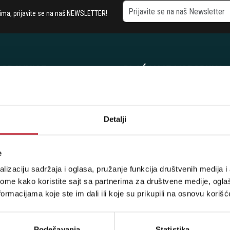
stima, prijavite se na naš NEWSLETTER!
RODAVNICE
PLAĆANJE I ISPORUKA
etogorska 9
Povraćaj PDV-a
Politika Privatnosti
Detalji
7 442
Sve o Kupovini
7 615
Načini Plaćanja
e
7 883
Pravila besplatne dostave
lizaciju sadržaja i oglasa, pružanje funkcija društvenih medija i 
8 067
ome kako koristite sajt sa partnerima za društvene medije, oglaš
8 068
ormacijama koje ste im dali ili koje su prikupili na osnovu korišć
8 069
:
Podešavanja
Statistika