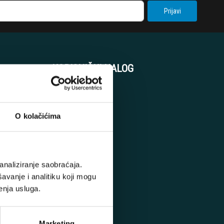
Prijavi
KORISNIČKI NALOG
Korpa
Registracija
O kolačićima
Prijava
analiziranje saobraćaja.
avanje i analitiku koji mogu
enja usluga.
Marketing