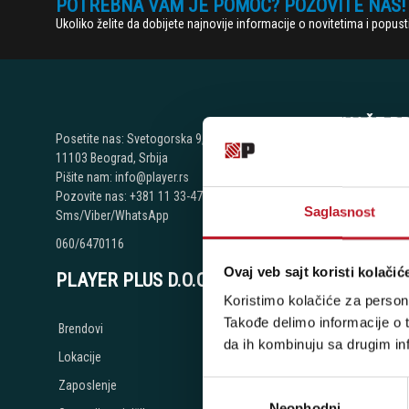
POTREBNA VAM JE POMOĆ? POZOVITE NAS!
Ukoliko želite da dobijete najnovije informacije o novitetima i popu
NAŠE P
Posetite nas: Svetogorska 9,
11103 Beograd, Srbija
Beograd - Sv
Pišite nam: info@player.rs
Pozovite nas: +381 11 33-47-615
Telefoni:
Saglasnost
Sms/Viber/WhatsApp
+381 11 334
060/6470116
+381 11 334
Ovaj veb sajt koristi kolačić
PLAYER PLUS D.O.O.
+381 11 334
Koristimo kolačiće za persona
+381 11 268
Takođe delimo informacije o t
Brendovi
+381 11 268
da ih kombinuju sa drugim inf
Lokacije
+381 11 268
Zaposlenje
Избор
Radno vreme
Neophodni
сагласности