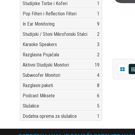
Studijske Torbe i Koferi
1
Pop Filteri i Reflection Filteri
1
In Ear Monitoring
9
Studijski / Stoni Mikrofonski Stalci
2
Karaoke Speakers
3
Razglasna Pojačala
2
Aktivni Studijski Monitori
19
Subwoofer Monitori
4
Razglasni paketi
8
Podcast Miksete
6
Slušalice
5
Dodatna oprema za slušalice
1