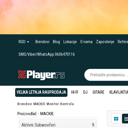
RSD
Brendovi
Blog
Lokacije
O nama
Zaposlenje
Refer
SMS/Viber/WhatsApp 0606470116
VELIKA LETNJA RASPRODAJA
HI-FI
DJ
GITARE
KLAVIJATU
Brendovi
MACKIE
Monitor Kontrola
Proizvođač - MACKIE
Aktivni Subwooferi
9