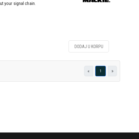
out your signal chain.
DODAJ U KORPU
«
»
1