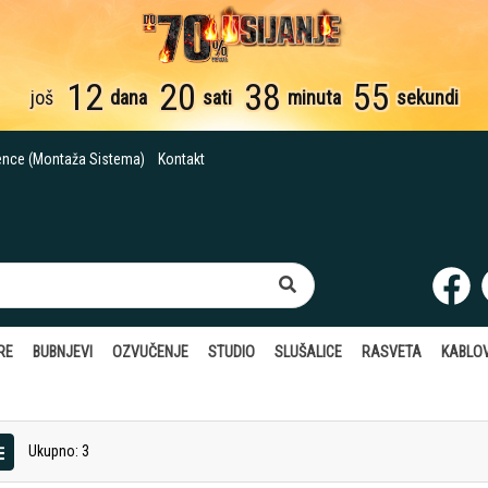
12
20
38
54
još
dana
sati
minuta
sekunde
ence (Montaža Sistema)
Kontakt
RE
BUBNJEVI
OZVUČENJE
STUDIO
SLUŠALICE
RASVETA
KABLOV
Ukupno: 3