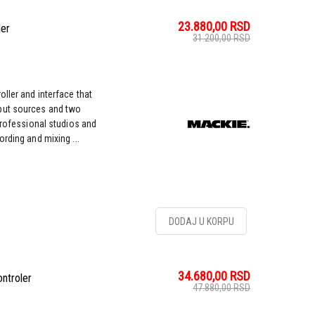
23.880,00
RSD
ler
31.200,00
RSD
ller and interface that
put sources and two
professional studios and
rding and mixing ...
DODAJ U KORPU
34.680,00
RSD
ntroler
47.880,00
RSD