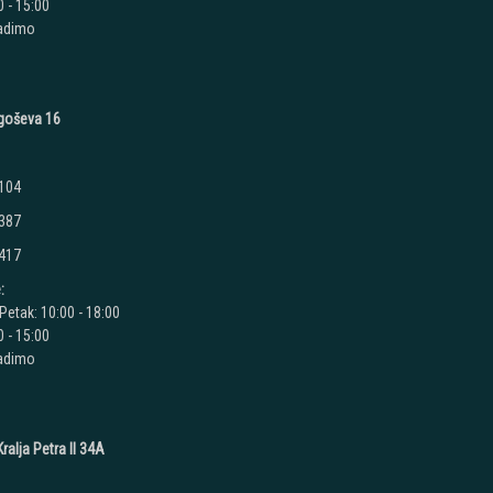
 - 15:00
radimo
jegoševa 16
 104
 387
 417
:
Petak: 10:00 - 18:00
 - 15:00
radimo
ralja Petra II 34A