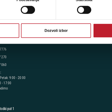
Petak: 9:00 - 20:00
 - 17:00
radimo
Dozvoli izbor
 - Milutina Milankovića 120D
 7776
7 270
7 060
:
Petak: 9:00 - 20:00
 - 17:00
radimo
toški put 1