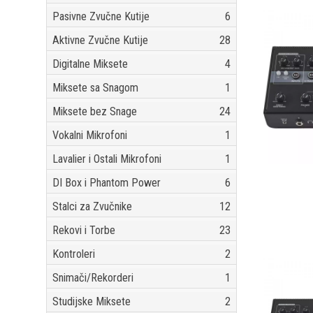
Pasivne Zvučne Kutije
6
Aktivne Zvučne Kutije
28
Digitalne Miksete
4
Miksete sa Snagom
1
Miksete bez Snage
24
Vokalni Mikrofoni
1
Lavalier i Ostali Mikrofoni
1
DI Box i Phantom Power
6
Stalci za Zvučnike
12
Rekovi i Torbe
23
Kontroleri
2
Snimači/Rekorderi
1
Studijske Miksete
2