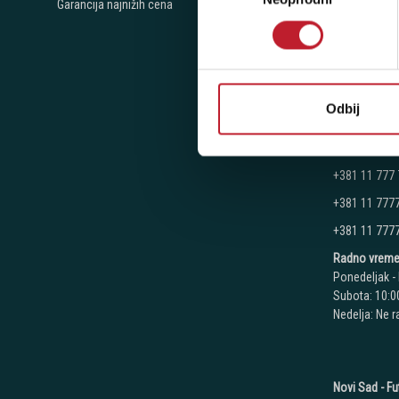
Garancija najnižih cena
Ponedeljak - 
Subota: 10:00
Nedelja: Ne 
Odbij
Novi Beograd
Telefoni:
+381 11 777
+381 11 777
+381 11 777
Radno vreme
Ponedeljak - 
Subota: 10:00
Nedelja: Ne 
Novi Sad - Fu