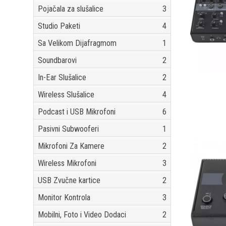
Pojačala za slušalice
3
Studio Paketi
4
Sa Velikom Dijafragmom
1
Soundbarovi
2
In-Ear Slušalice
2
Wireless Slušalice
4
Podcast i USB Mikrofoni
6
Pasivni Subwooferi
1
Mikrofoni Za Kamere
2
Wireless Mikrofoni
3
USB Zvučne kartice
2
Monitor Kontrola
3
Mobilni, Foto i Video Dodaci
2