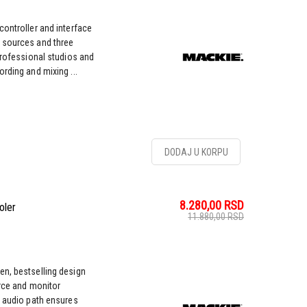
controller and interface
 sources and three
professional studios and
rding and mixing ...
DODAJ U KORPU
8.280,00
RSD
oler
11.880,00
RSD
en, bestselling design
urce and monitor
e audio path ensures