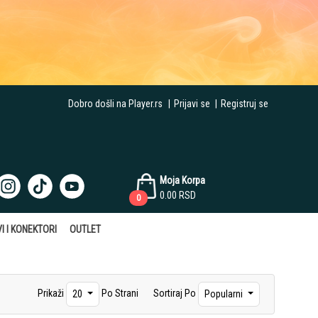
Dobro došli na Player.rs
|
Prijavi se
|
Registruj se
Moja Korpa
0.00
RSD
0
I I KONEKTORI
OUTLET
Prikaži
Po Strani
Sortiraj Po
20
Popularni