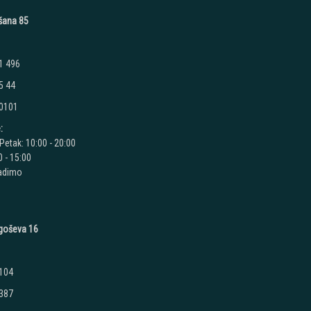
ušana 85
1 496
5 44
 0101
:
Petak: 10:00 - 20:00
 - 15:00
radimo
jegoševa 16
 104
 387