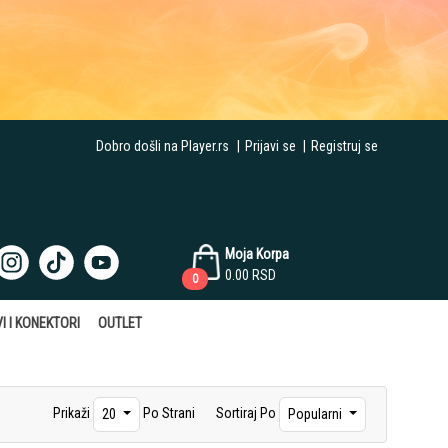
Dobro došli na Player.rs
|
Prijavi se
|
Registruj se
Moja Korpa
0.00
RSD
0
I I KONEKTORI
OUTLET
Prikaži
Po Strani
Sortiraj Po
20
Popularni