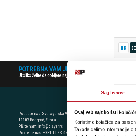
POTREBNA VAM JE POMOĆ? POZOVITE NAS!
Ukoliko želite da dobijete najnovije informacije o novitetima i popu
Saglasnost
NAŠE P
Ovaj veb sajt koristi kolačić
Posetite nas: Svetogorska 9,
11103 Beograd, Srbija
Koristimo kolačiće za persona
Beograd - Sv
Pišite nam: info@player.rs
Takođe delimo informacije o t
Pozovite nas: +381 11 33-47-615
Telefoni: