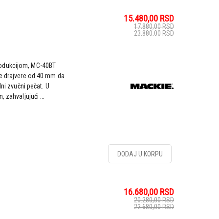
15.480,00
RSD
17.880,00
RSD
23.880,00
RSD
rodukcijom, MC-40BT
te drajvere od 40 mm da
lni zvučni pečat. U
 zahvaljujući ...
DODAJ U KORPU
16.680,00
RSD
20.280,00
RSD
22.680,00
RSD