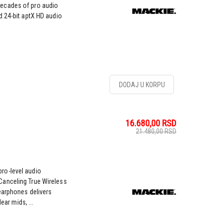
ecades of pro audio
d 24-bit aptX HD audio
DODAJ U KORPU
16.680,00
RSD
21.480,00
RSD
ro-level audio
anceling True Wireless
earphones delivers
ear mids, ...