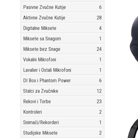
Pasivne Zvučne Kutije
6
Aktivne Zvučne Kutije
28
Digitalne Miksete
4
Miksete sa Snagom
1
Miksete bez Snage
24
Vokalni Mikrofoni
1
Lavalier i Ostali Mikrofoni
1
DI Box i Phantom Power
6
Stalci za Zvučnike
12
Rekovi i Torbe
23
Kontroleri
2
Snimači/Rekorderi
1
Studijske Miksete
2