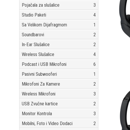
Pojačala za slušalice
3
Studio Paketi
4
Sa Velikom Dijafragmom
1
Soundbarovi
2
In-Ear Slušalice
2
Wireless Slušalice
4
Podcast i USB Mikrofoni
6
Pasivni Subwooferi
1
Mikrofoni Za Kamere
2
Wireless Mikrofoni
3
USB Zvučne kartice
2
Monitor Kontrola
3
Mobilni, Foto i Video Dodaci
2