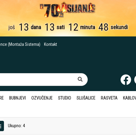
13
13
12
47
još
dana
sati
minuta
sekundi
ence (Montaža Sistema)
Kontakt
RE
BUBNJEVI
OZVUČENJE
STUDIO
SLUŠALICE
RASVETA
KABLOV
Ukupno: 4