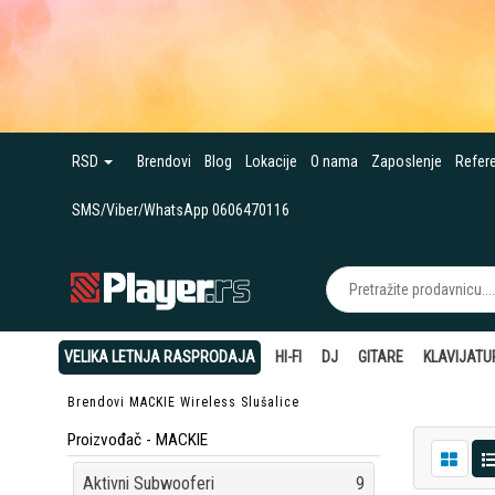
RSD
Brendovi
Blog
Lokacije
O nama
Zaposlenje
Refer
SMS/Viber/WhatsApp 0606470116
VELIKA LETNJA RASPRODAJA
HI-FI
DJ
GITARE
KLAVIJATU
Brendovi
MACKIE
Wireless Slušalice
Proizvođač - MACKIE
Aktivni Subwooferi
9