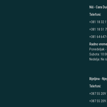
Niš - Cara D
Telefoni:
+381 18 32 1
+381 18 51 7
+381 64 647
Radno vreme
Ponedeljak - 
Subota: 10:00
Nedelja: Ne 
Bijeljina - N
Telefoni:
+387 55 209
+387 55 209