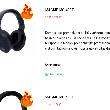
MACKIE MC-40BT
Kombinujući prenosivost sa HQ zvučnom rep
bežične over-ear slušalice od MACKIE-a koris
bi isporučile Mekijev prepoznatljivi profesiona
čistom i tačnom zvuku možete uživati čitav dan,
Šifra: 16023
Na stanju
MACKIE MC-50BT