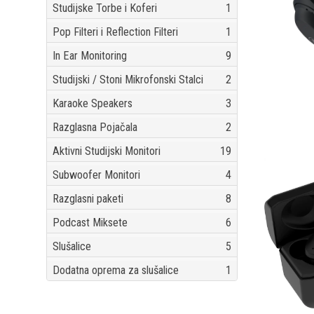
Studijske Torbe i Koferi
1
Pop Filteri i Reflection Filteri
1
In Ear Monitoring
9
Studijski / Stoni Mikrofonski Stalci
2
Karaoke Speakers
3
Razglasna Pojačala
2
Aktivni Studijski Monitori
19
Subwoofer Monitori
4
Razglasni paketi
8
Podcast Miksete
6
Slušalice
5
Dodatna oprema za slušalice
1