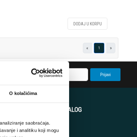
DODAJ U KORPU
«
»
1
Prijavi
O kolačićima
KORISNIČKI NALOG
analiziranje saobraćaja.
Korpa
avanje i analitiku koji mogu
Registracija