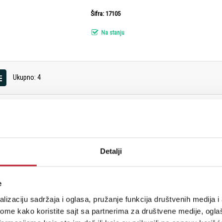
Šifra: 17105
Na stanju
Ukupno: 4
stima, prijavite se na naš NEWSLETTER!
Detalji
RODAVNICE
PLAĆANJE I ISPORUKA
e
lizaciju sadržaja i oglasa, pružanje funkcija društvenih medija i 
etogorska 9
Povraćaj PDV-a
ome kako koristite sajt sa partnerima za društvene medije, oglaš
Politika Privatnosti