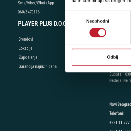
da ih kombinuju sa drugim inf
Sms/Viber/WhatsApp
+381 11 334
060/6470116
Избор
+381 11 334
Neophodni
сагласности
PLAYER PLUS D.O.O.
+381 11 334
+381 11 268
Brendovi
+381 11 268
Lokacije
+381 11 268
Odbij
Zaposlenje
Radno vreme
Garancija najnižih cena
Ponedeljak - 
Subota: 10:00
Nedelja: Ne 
Novi Beograd
Telefoni:
+381 11 777