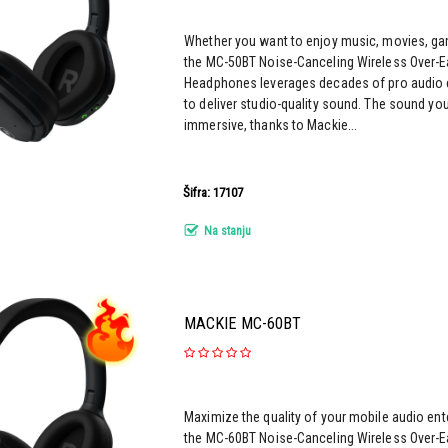
Whether you want to enjoy music, movies, ga
the MC-50BT Noise-Canceling Wireless Over-E
Headphones leverages decades of pro audio 
to deliver studio-quality sound. The sound yo
immersive, thanks to Mackie...
Šifra: 17107
Na stanju
MACKIE MC-60BT
Maximize the quality of your mobile audio en
the MC-60BT Noise-Canceling Wireless Over-E