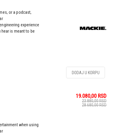
mes, or a podcast,
ar
engineering experience
u hear is meant to be
DODAJ U KORPU
19.080,00
RSD
23.880,00
RSD
28.680,00
RSD
tertainment when using
ar