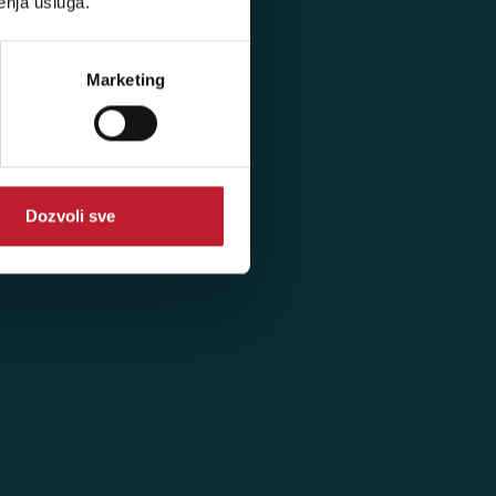
enja usluga.
Prijava
Marketing
Dozvoli sve