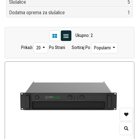
Slušalice
5
Dodatna oprema za slušalice
1
Ukupno: 2
Prikaži
Po Strani
Sortiraj Po
20
Popularni