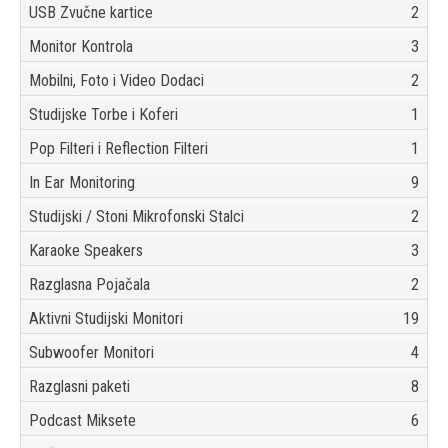
USB Zvučne kartice
2
Monitor Kontrola
3
Mobilni, Foto i Video Dodaci
2
Studijske Torbe i Koferi
1
Pop Filteri i Reflection Filteri
1
In Ear Monitoring
9
Studijski / Stoni Mikrofonski Stalci
2
Karaoke Speakers
3
Razglasna Pojačala
2
Aktivni Studijski Monitori
19
Subwoofer Monitori
4
Razglasni paketi
8
Podcast Miksete
6