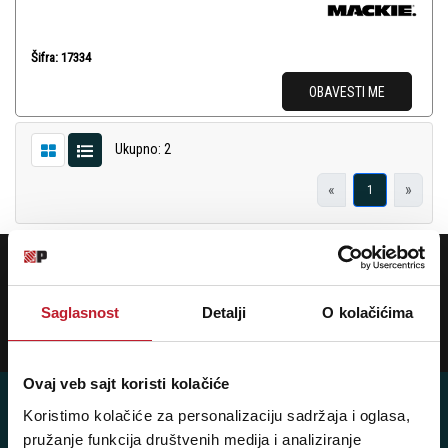
Šifra: 17334
OBAVESTI ME
Ukupno: 2
«
»
1
POTREBNA VAM JE POMOĆ? POZOVITE NAS!
Ukoliko želite da dobijete najnovije informacije o novitetima i popustima,
prijavite se na naš NEWSLETTER!
Saglasnost
Detalji
O kolačićima
Prijavi
Ovaj veb sajt koristi kolačiće
Koristimo kolačiće za personalizaciju sadržaja i oglasa,
pružanje funkcija društvenih medija i analiziranje