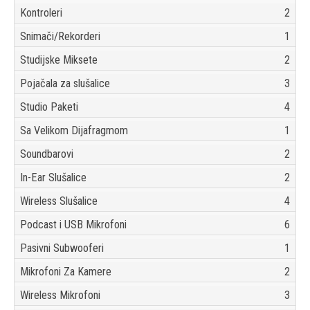
Kontroleri
2
Snimači/Rekorderi
1
Studijske Miksete
2
Pojačala za slušalice
3
Studio Paketi
4
Sa Velikom Dijafragmom
1
Soundbarovi
2
In-Ear Slušalice
2
Wireless Slušalice
4
Podcast i USB Mikrofoni
6
Pasivni Subwooferi
1
Mikrofoni Za Kamere
2
Wireless Mikrofoni
3