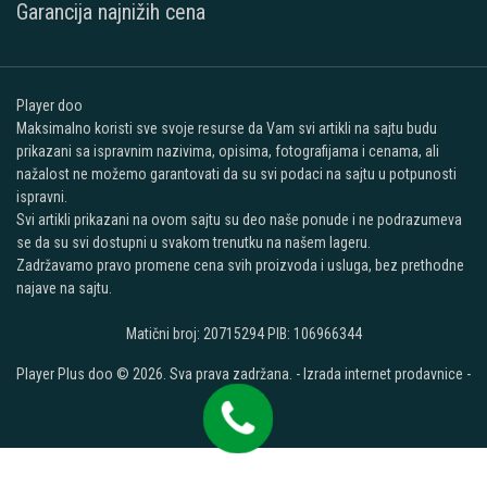
Garancija najnižih cena
Player doo
Maksimalno koristi sve svoje resurse da Vam svi artikli na sajtu budu
prikazani sa ispravnim nazivima, opisima, fotografijama i cenama, ali
nažalost ne možemo garantovati da su svi podaci na sajtu u potpunosti
ispravni.
Svi artikli prikazani na ovom sajtu su deo naše ponude i ne podrazumeva
se da su svi dostupni u svakom trenutku na našem lageru.
Zadržavamo pravo promene cena svih proizvoda i usluga, bez prethodne
najave na sajtu.
Matični broj: 20715294 PIB: 106966344
Player Plus doo © 2026. Sva prava zadržana. -
Izrada internet prodavnice
-
Selltico.