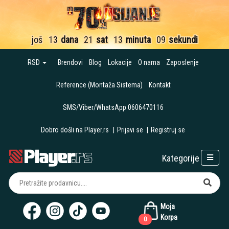
još
13
dana
21
sat
13
minuta
08
sekundi
RSD
Brendovi
Blog
Lokacije
O nama
Zaposlenje
Reference (Montaža Sistema)
Kontakt
SMS/Viber/WhatsApp 0606470116
Dobro došli na Player.rs
|
Prijavi se
|
Registruj se
Kategorije
Moja
Korpa
0