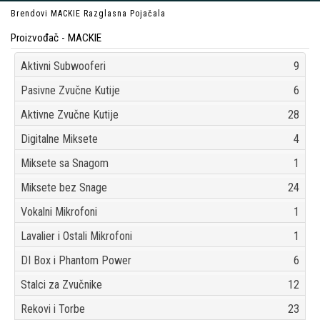
Brendovi
MACKIE
Razglasna Pojačala
Proizvođač - MACKIE
Aktivni Subwooferi
9
Pasivne Zvučne Kutije
6
Aktivne Zvučne Kutije
28
Digitalne Miksete
4
Miksete sa Snagom
1
Miksete bez Snage
24
Vokalni Mikrofoni
1
Lavalier i Ostali Mikrofoni
1
DI Box i Phantom Power
6
Stalci za Zvučnike
12
Rekovi i Torbe
23