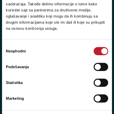
saobraćaja. Takođe delimo informacije o tome kako
Posetite nas: Svetogorska 9,
koristite sajt sa partnerima za društvene medije,
11103 Beograd, Srbija
oglašavanje i analitiku koji mogu da ih kombinuju sa
Pišite nam: info@player.rs
drugim informacijama koje ste im dali ili koje su prikupili
Pozovite nas: +381 11 33-47-615
na osnovu korišćenja usluga.
Sms/Viber/WhatsApp
060/6470116
Избор
Neophodni
сагласности
NAŠE PRODAVNICE
Podešavanja
Beograd - Svetogorska 9
Telefoni:
Statistika
+381 11 3347 442
Marketing
+381 11 3347 615
+381 11 3347 883