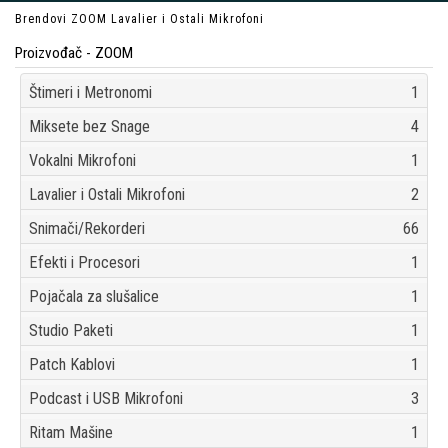
Brendovi
ZOOM
Lavalier i Ostali Mikrofoni
Proizvođač - ZOOM
Štimeri i Metronomi
1
Miksete bez Snage
4
Vokalni Mikrofoni
1
Lavalier i Ostali Mikrofoni
2
Snimači/Rekorderi
66
Efekti i Procesori
1
Pojačala za slušalice
1
Studio Paketi
1
Patch Kablovi
1
Podcast i USB Mikrofoni
3
Ritam Mašine
1