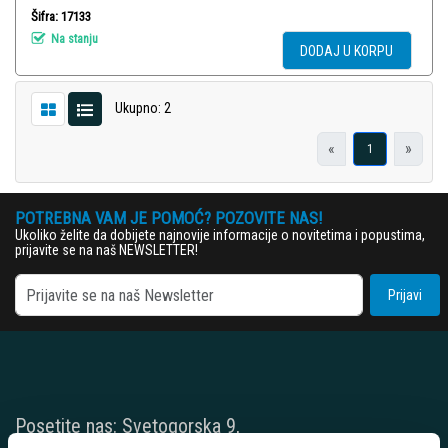
Šifra: 17133
Na stanju
DODAJ U KORPU
Ukupno: 2
«
»
1
POTREBNA VAM JE POMOĆ? POZOVITE NAS!
Ukoliko želite da dobijete najnovije informacije o novitetima i popustima,
prijavite se na naš NEWSLETTER!
Prijavi
Posetite nas: Svetogorska 9,