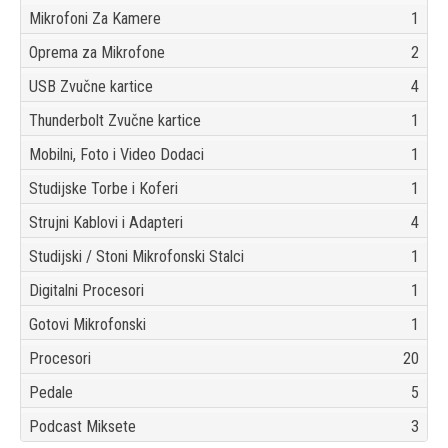
Mikrofoni Za Kamere
1
Oprema za Mikrofone
2
USB Zvučne kartice
4
Thunderbolt Zvučne kartice
1
Mobilni, Foto i Video Dodaci
1
Studijske Torbe i Koferi
1
Strujni Kablovi i Adapteri
4
Studijski / Stoni Mikrofonski Stalci
1
Digitalni Procesori
1
Gotovi Mikrofonski
1
Procesori
20
Pedale
5
Podcast Miksete
3