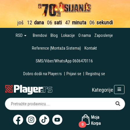
još
12
dana
06
sati
47
minuta
05
sekundi
RSD
Brendovi
Blog
Lokacije
O nama
Zaposlenje
Reference (Montaža Sistema)
Kontakt
SMS/Viber/WhatsApp 0606470116
Dobro došli na Player.rs
|
Prijavi se
|
Registruj se
Kategorije
Moja
Korpa
0