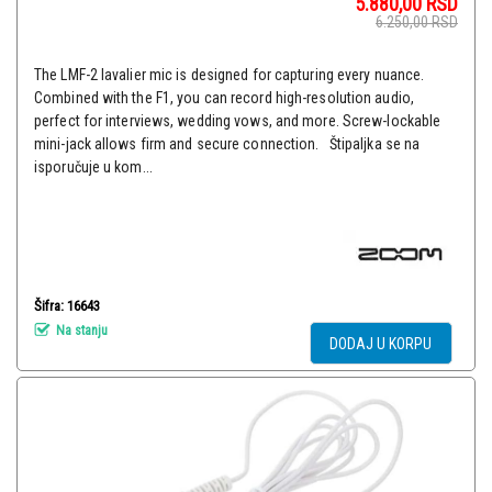
5.880,00
RSD
6.250,00
RSD
The LMF-2 lavalier mic is designed for capturing every nuance.
Combined with the F1, you can record high-resolution audio,
perfect for interviews, wedding vows, and more. Screw-lockable
mini-jack allows firm and secure connection. Štipaljka se na
isporučuje u kom...
Šifra: 16643
Na stanju
DODAJ U KORPU