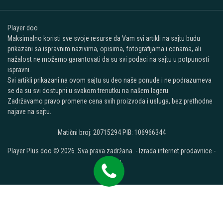
Player doo
Maksimalno koristi sve svoje resurse da Vam svi artikli na sajtu budu
prikazani sa ispravnim nazivima, opisima, fotografijama i cenama, ali
nažalost ne možemo garantovati da su svi podaci na sajtu u potpunosti
ispravni.
Svi artikli prikazani na ovom sajtu su deo naše ponude i ne podrazumeva
se da su svi dostupni u svakom trenutku na našem lageru.
Zadržavamo pravo promene cena svih proizvoda i usluga, bez prethodne
najave na sajtu.
Matični broj: 20715294 PIB: 106966344
Player Plus doo © 2026. Sva prava zadržana. -
Izrada internet prodavnice
-
Selltico.