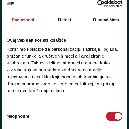
11103 Beograd, Srbija
Pišite nam: info@player.rs
Pozovite nas: +381 11 33-47-615
Saglasnost
Detalji
O kolačićima
Sms/Viber/WhatsApp
060/6470116
Ovaj veb sajt koristi kolačiće
Koristimo kolačiće za personalizaciju sadržaja i oglasa,
NAŠE PRODAVNICE
pružanje funkcija društvenih medija i analiziranje
saobraćaja. Takođe delimo informacije o tome kako
koristite sajt sa partnerima za društvene medije,
Beograd - Svetogorska 9
oglašavanje i analitiku koji mogu da ih kombinuju sa
Telefoni:
drugim informacijama koje ste im dali ili koje su prikupili
na osnovu korišćenja usluga.
+381 11 3347 442
+381 11 3347 615
Избор
+381 11 3347 883
Neophodni
сагласности
+381 11 2688 067