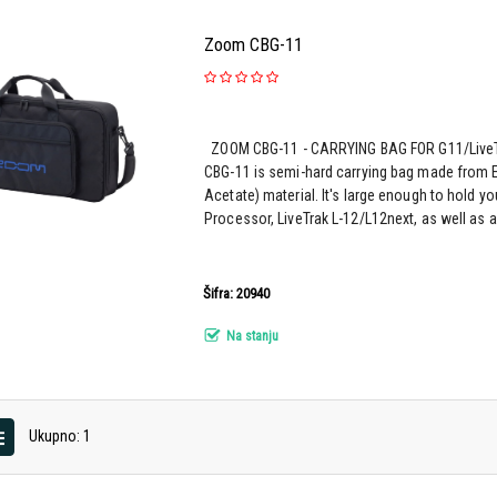
Zoom CBG-11
ZOOM CBG-11 - CARRYING BAG FOR G11/LiveT
CBG-11 is semi-hard carrying bag made from E
Acetate) material. It's large enough to hold yo
Processor, LiveTrak L-12/L12next, as well as a
Šifra: 20940
Na stanju
Ukupno: 1