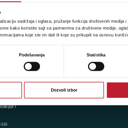
e
 - Milutina Milankovića 120D
lizaciju sadržaja i oglasa, pružanje funkcija društvenih medija i 
ome kako koristite sajt sa partnerima za društvene medije, oglaš
ormacijama koje ste im dali ili koje su prikupili na osnovu korišć
 7776
7 270
Podešavanja
Statistika
7 060
:
Petak: 9:00 - 20:00
 - 17:00
radimo
Dozvoli izbor
toški put 1
0 626