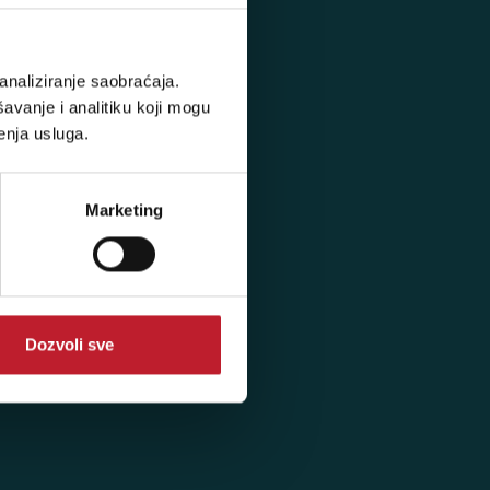
analiziranje saobraćaja.
avanje i analitiku koji mogu
enja usluga.
Marketing
Dozvoli sve