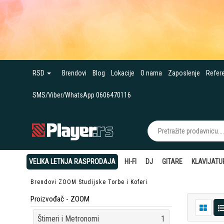
RSD
Brendovi
Blog
Lokacije
O nama
Zaposlenje
Refer
SMS/Viber/WhatsApp 0606470116
VELIKA LETNJA RASPRODAJA
HI-FI
DJ
GITARE
KLAVIJATU
Brendovi
ZOOM
Studijske Torbe i Koferi
Proizvođač - ZOOM
Štimeri i Metronomi
1