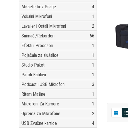
Miksete bez Snage
4
Vokalni Mikrofoni
1
Lavalier i Ostali Mikrofoni
2
Snimači/Rekorderi
66
Efekti i Procesori
1
Pojačala za slušalice
1
Studio Paketi
1
Patch Kablovi
1
Podcast i USB Mikrofoni
3
Ritam Mašine
1
Mikrofoni Za Kamere
1
Oprema za Mikrofone
2
USB Zvučne kartice
4