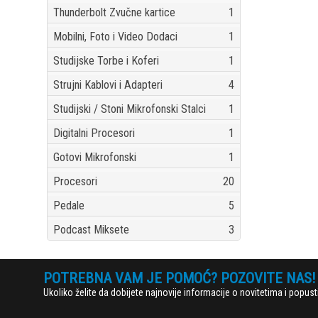
Thunderbolt Zvučne kartice
1
Mobilni, Foto i Video Dodaci
1
Studijske Torbe i Koferi
1
Strujni Kablovi i Adapteri
4
Studijski / Stoni Mikrofonski Stalci
1
Digitalni Procesori
1
Gotovi Mikrofonski
1
Procesori
20
Pedale
5
Podcast Miksete
3
POTREBNA VAM JE POMOĆ? POZOVITE NAS!
Ukoliko želite da dobijete najnovije informacije o novitetima i popu