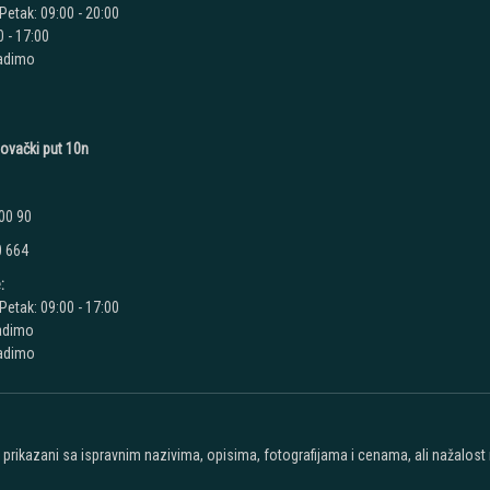
Petak: 09:00 - 20:00
 - 17:00
radimo
novački put 10n
00 90
0 664
:
Petak: 09:00 - 17:00
adimo
radimo
u prikazani sa ispravnim nazivima, opisima, fotografijama i cenama, ali nažalos