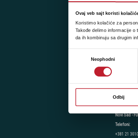
Ovaj veb sajt koristi kolačić
Novi Beograd
Koristimo kolačiće za persona
Takođe delimo informacije o t
Telefoni:
da ih kombinuju sa drugim inf
+381 11 777
+381 11 777
Избор
Neophodni
сагласности
+381 11 777
Radno vreme
Ponedeljak - 
Subota: 10:00
Nedelja: Ne 
Odbij
Novi Sad - Fu
Telefoni:
+381 21 301