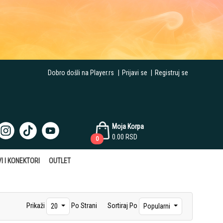
Dobro došli na Player.rs
|
Prijavi se
|
Registruj se
Moja Korpa
0.00
RSD
0
I I KONEKTORI
OUTLET
Prikaži
Po Strani
Sortiraj Po
20
Popularni