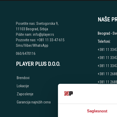
NAŠE P
Posetite nas: Svetogorska 9,
11103 Beograd, Srbija
Beograd - Sv
Pišite nam: info@player.rs
Pozovite nas: +381 11 33-47-615
Telefoni:
Sms/Viber/WhatsApp
+381 11 334
060/6470116
+381 11 334
PLAYER PLUS D.O.O.
+381 11 334
+381 11 268
Brendovi
+381 11 268
Lokacije
+381 11 268
Zaposlenje
Radno vreme
Garancija najnižih cena
Ponedeljak - 
Subota: 10:00
Saglasnost
Nedelja: Ne 