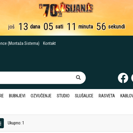
13
05
11
55
još
dana
sati
minuta
sekundi
ence (Montaža Sistema)
Kontakt
RE
BUBNJEVI
OZVUČENJE
STUDIO
SLUŠALICE
RASVETA
KABLOV
Ukupno: 1