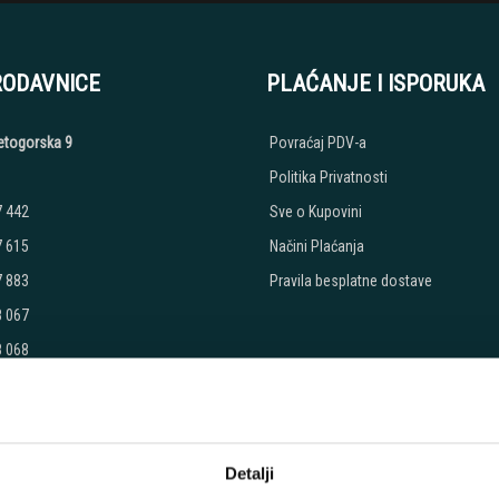
RODAVNICE
PLAĆANJE I ISPORUKA
etogorska 9
Povraćaj PDV-a
Politika Privatnosti
7 442
Sve o Kupovini
7 615
Načini Plaćanja
7 883
Pravila besplatne dostave
8 067
8 068
8 069
:
Petak: 9:00 - 20:00
 - 17:00
Detalji
radimo