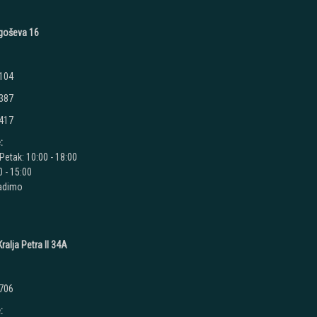
jegoševa 16
 104
 387
 417
:
Petak: 10:00 - 18:00
 - 15:00
radimo
ralja Petra II 34A
 706
: