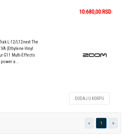
10.680,00
RSD
rak L-12/L12next The
VA (Ethylene-Vinyl
ur G11 Multi-Effects
 power a...
DODAJ U KORPU
«
»
1