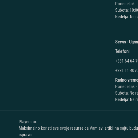
Ponedeljak - 
Subota: 10:00
Nedelja: Ne 
Servis - Ugri
Telefoni:
+381 64 64 7
+381 11 407
Radno vreme
Ponedeljak - 
Subota: Ne r
Nedelja: Ne 
Player doo
Maksimalno koristi sve svoje resurse da Vam svi artikli na sajtu bud
ispravni.