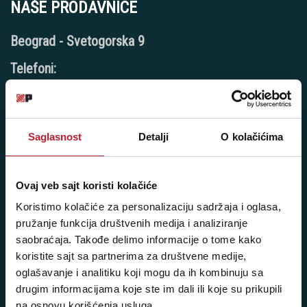
NAŠE PRODAVNICE
Beograd - Svetogorska 9
Telefoni:
+381 11 3347 442
+381 11 3347 615
Saglasnost
Detalji
O kolačićima
+381 11 3347 883
+381 11 2688 067
Ovaj veb sajt koristi kolačiće
+381 11 2688 068
Koristimo kolačiće za personalizaciju sadržaja i oglasa,
pružanje funkcija društvenih medija i analiziranje
+381 11 2688 069
saobraćaja. Takođe delimo informacije o tome kako
koristite sajt sa partnerima za društvene medije,
Radno vreme:
oglašavanje i analitiku koji mogu da ih kombinuju sa
Ponedeljak - Petak: 9:00 - 20:00
drugim informacijama koje ste im dali ili koje su prikupili
Subota: 10:00 - 17:00
na osnovu korišćenja usluga.