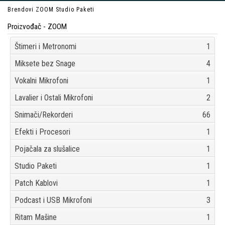
Brendovi
ZOOM
Studio Paketi
Proizvođač - ZOOM
Štimeri i Metronomi
1
Miksete bez Snage
4
Vokalni Mikrofoni
1
Lavalier i Ostali Mikrofoni
2
Snimači/Rekorderi
66
Efekti i Procesori
1
Pojačala za slušalice
1
Studio Paketi
1
Patch Kablovi
1
Podcast i USB Mikrofoni
3
Ritam Mašine
1