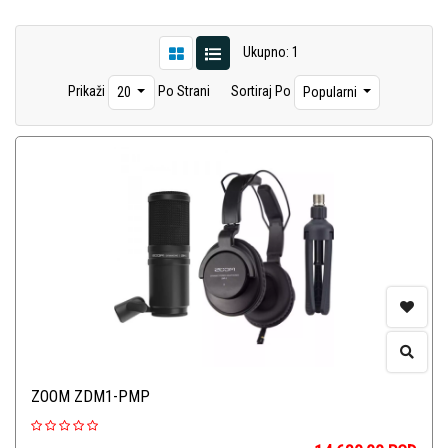
Ukupno: 1
Prikaži
Po Strani
Sortiraj Po
20
Popularni
ZOOM ZDM1-PMP