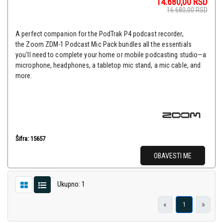
14.680,00
RSD
16.680,00
RSD
A perfect companion for the PodTrak P4 podcast recorder,
the Zoom ZDM-1 Podcast Mic Pack bundles all the essentials
you'll need to complete your home or mobile podcasting studio—a
microphone, headphones, a tabletop mic stand, a mic cable, and
more.
Šifra: 15657
OBAVESTI ME
Ukupno: 1
«
»
1