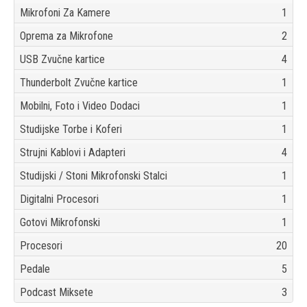
Mikrofoni Za Kamere
1
Oprema za Mikrofone
2
USB Zvučne kartice
4
Thunderbolt Zvučne kartice
1
Mobilni, Foto i Video Dodaci
1
Studijske Torbe i Koferi
1
Strujni Kablovi i Adapteri
4
Studijski / Stoni Mikrofonski Stalci
1
Digitalni Procesori
1
Gotovi Mikrofonski
1
Procesori
20
Pedale
5
Podcast Miksete
3