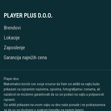
PLAYER PLUS D.O.O.
Brendovi
Lokacije
Zaposlenje
Garancija najnižih cena
Player doo
Maksimalno koristi sve svoje resurse da Vam svi artikli na sajtu budu
prikazani sa ispravnim nazivima, opisima, fotografijama i cenama, ali
nažalost ne možemo garantovati da su svi podaci na sajtu u potpunosti
ispravni.
Svi artikli prikazani na ovom sajtu su deo naše ponude i ne podrazumeva
se da su svi dostupni u svakom trenutku na našem lageru.