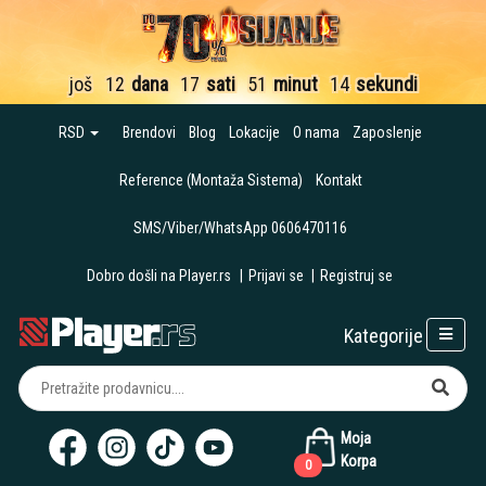
još
12
dana
17
sati
51
minut
13
sekundi
RSD
Brendovi
Blog
Lokacije
O nama
Zaposlenje
Reference (Montaža Sistema)
Kontakt
SMS/Viber/WhatsApp 0606470116
Dobro došli na Player.rs
|
Prijavi se
|
Registruj se
Kategorije
Moja
Korpa
0