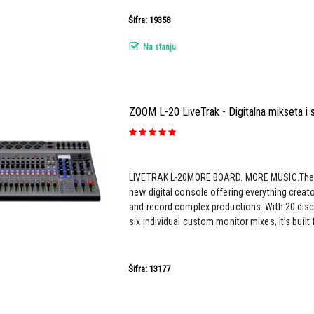
Šifra: 19358
Na stanju
ZOOM L-20 LiveTrak - Digitalna mikseta i
LIVETRAK L-20MORE BOARD. MORE MUSIC.The Li
new digital console offering everything creato
and record complex productions. With 20 dis
six individual custom monitor mixes, it’s built 
Šifra: 13177