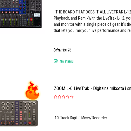
THE BOARD THAT DOES IT ALL LIVETRAK L‑12M
Playback, and RemixWith the LiveTrak L-12, you
and monitor with a single piece of gear. It’s th
that lets you mix your live performance and re
Šifra: 13176
Na stanju
ZOOM L-6 LiveTrak - Digitalna mikseta i s
10-Track Digital Mixer/Recorder