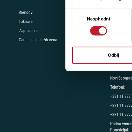
+381 11 268
Избор
Brendovi
+381 11 268
Neophodni
сагласности
Lokacije
+381 11 268
Zaposlenje
Radno vreme
Garancija najnižih cena
Ponedeljak - 
Subota: 10:00
Nedelja: Ne 
Odbij
Novi Beograd
Telefoni:
+381 11 777
+381 11 777
+381 11 777
Radno vreme
Ponedeljak - 