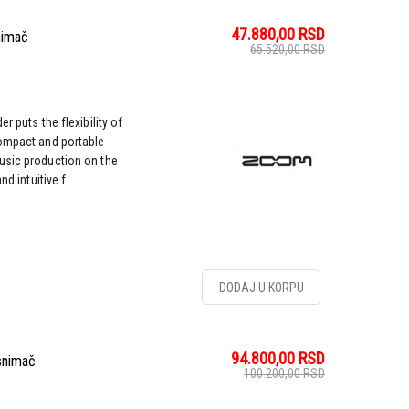
47.880,00
RSD
nimač
65.520,00
RSD
r puts the flexibility of
compact and portable
usic production on the
d intuitive f...
DODAJ U KORPU
94.800,00
RSD
 snimač
100.200,00
RSD