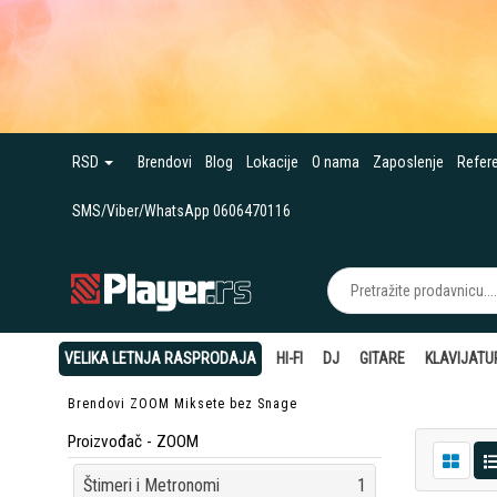
RSD
Brendovi
Blog
Lokacije
O nama
Zaposlenje
Refer
SMS/Viber/WhatsApp 0606470116
VELIKA LETNJA RASPRODAJA
HI-FI
DJ
GITARE
KLAVIJATU
Brendovi
ZOOM
Miksete bez Snage
Proizvođač - ZOOM
Štimeri i Metronomi
1