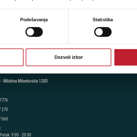
8 067
8 068
Podešavanja
Statistika
8 069
:
Petak: 9:00 - 20:00
 - 17:00
radimo
Dozvoli izbor
 - Milutina Milankovića 120D
 7776
7 270
7 060
:
Petak: 9:00 - 20:00