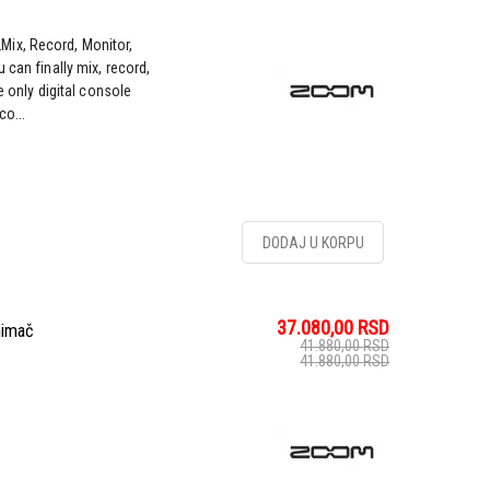
ix, Record, Monitor,
 can finally mix, record,
e only digital console
co...
DODAJ U KORPU
37.080,00
RSD
nimač
41.880,00
RSD
41.880,00
RSD