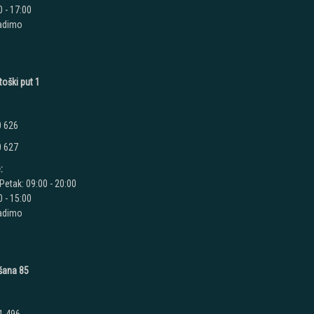
 - 17:00
radimo
toški put 1
0 626
0 627
:
Petak: 09:00 - 20:00
 - 15:00
radimo
ušana 85