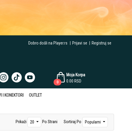
Dobro došli na Player.rs
|
Prijavi se
|
Registruj se
Moja Korpa
0.00
RSD
0
I I KONEKTORI
OUTLET
Prikaži
Po Strani
Sortiraj Po
20
Popularni