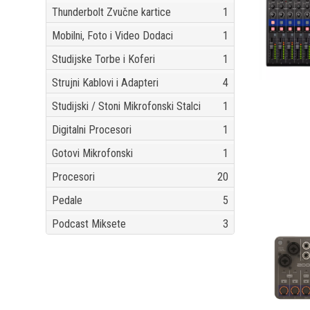
Thunderbolt Zvučne kartice
1
Mobilni, Foto i Video Dodaci
1
Studijske Torbe i Koferi
1
Strujni Kablovi i Adapteri
4
Studijski / Stoni Mikrofonski Stalci
1
Digitalni Procesori
1
Gotovi Mikrofonski
1
Procesori
20
Pedale
5
Podcast Miksete
3