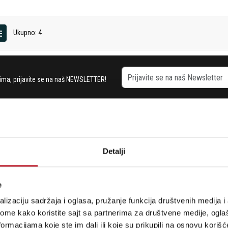
Ukupno: 4
stima, prijavite se na naš NEWSLETTER!
RODAVNICE
PLAĆANJE I ISPORUKA
Detalji
etogorska 9
Povraćaj PDV-a
Politika Privatnosti
e
7 442
Sve o Kupovini
lizaciju sadržaja i oglasa, pružanje funkcija društvenih medija i 
7 615
Načini Plaćanja
ome kako koristite sajt sa partnerima za društvene medije, oglaš
ormacijama koje ste im dali ili koje su prikupili na osnovu korišć
7 883
Pravila besplatne dostave