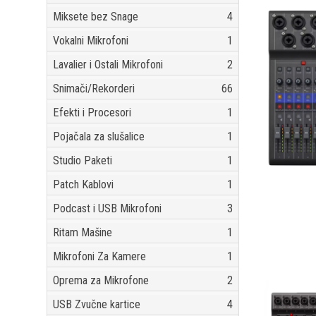
Miksete bez Snage
4
Vokalni Mikrofoni
1
Lavalier i Ostali Mikrofoni
2
Snimači/Rekorderi
66
Efekti i Procesori
1
Pojačala za slušalice
1
Studio Paketi
1
Patch Kablovi
1
Podcast i USB Mikrofoni
3
Ritam Mašine
1
Mikrofoni Za Kamere
1
Oprema za Mikrofone
2
USB Zvučne kartice
4