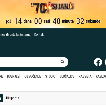
14
00
40
31
još
dana
sati
minuta
sekund
ence (Montaža Sistema)
Kontakt
RE
BUBNJEVI
OZVUČENJE
STUDIO
SLUŠALICE
RASVETA
KABLOV
Ukupno: 4