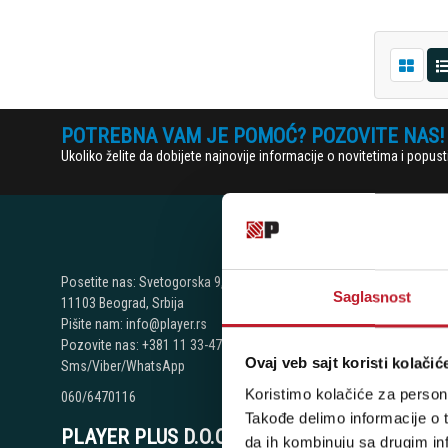
POTREBNA VAM JE POMOĆ? POZOVITE NAS!
Ukoliko želite da dobijete najnovije informacije o novitetima i popu
NAŠE P
Posetite nas: Svetogorska 9,
Saglasnost
11103 Beograd, Srbija
Beograd - Sv
Pišite nam: info@player.rs
Pozovite nas: +381 11 33-47-615
Telefoni:
Ovaj veb sajt koristi kolačić
Sms/Viber/WhatsApp
+381 11 334
Koristimo kolačiće za persona
060/6470116
+381 11 334
Takođe delimo informacije o t
PLAYER PLUS D.O.O.
da ih kombinuju sa drugim inf
+381 11 334