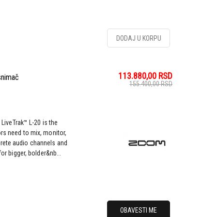
DODAJ U KORPU
113.880,00
RSD
 snimač
155.400,00
RSD
veTrak™ L-20 is the
rs need to mix, monitor,
crete audio channels and
for bigger, bolder&nb...
OBAVESTI ME