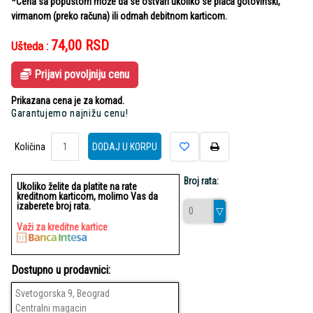
*Cena sa popustom može da se ostvari ukoliko se plaća gotovinski,
virmanom (preko računa) ili odmah debitnom karticom.
74,00
RSD
Ušteda :
Prijavi povoljniju cenu
Prikazana cena je za komad.
Garantujemo najnižu cenu!
Količina
Količina
DODAJ U KORPU
Broj rata:
Ukoliko želite da platite na rate
kreditnom karticom, molimo Vas da
izaberete broj rata.
Važi za kreditne kartice
Dostupno u prodavnici:
Svetogorska 9, Beograd
Centralni magacin