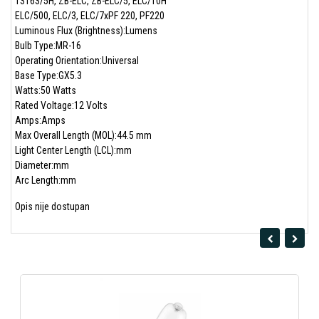
13163/5H, ZB-ELC, ZB-ELC/5, ELC/10H
ELC/500, ELC/3, ELC/7xPF 220, PF220
Luminous Flux (Brightness):Lumens
Bulb Type:MR-16
Operating Orientation:Universal
Base Type:GX5.3
Watts:50 Watts
Rated Voltage:12 Volts
Amps:Amps
Max Overall Length (MOL):44.5 mm
Light Center Length (LCL):mm
Diameter:mm
Arc Length:mm
Opis nije dostupan