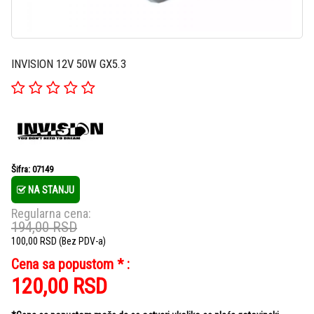
INVISION 12V 50W GX5.3
Šifra: 07149
NA STANJU
Regularna cena:
194,00
RSD
100,00
RSD
(Bez PDV-a)
Cena sa popustom * :
120,00
RSD