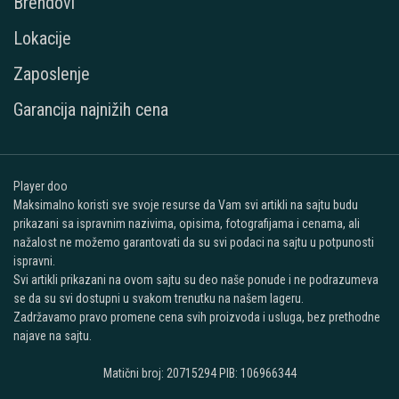
Brendovi
Lokacije
Zaposlenje
Garancija najnižih cena
Player doo
Maksimalno koristi sve svoje resurse da Vam svi artikli na sajtu budu
prikazani sa ispravnim nazivima, opisima, fotografijama i cenama, ali
nažalost ne možemo garantovati da su svi podaci na sajtu u potpunosti
ispravni.
Svi artikli prikazani na ovom sajtu su deo naše ponude i ne podrazumeva
se da su svi dostupni u svakom trenutku na našem lageru.
Zadržavamo pravo promene cena svih proizvoda i usluga, bez prethodne
najave na sajtu.
Matični broj: 20715294 PIB: 106966344