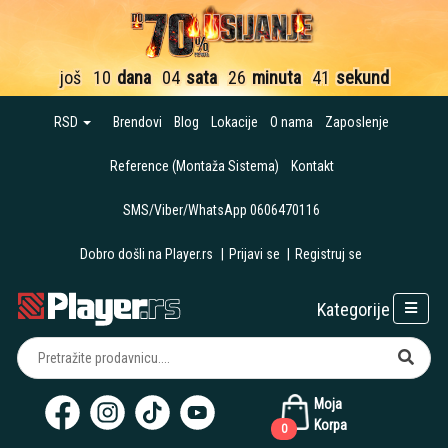
još
10
dana
04
sata
26
minuta
41
sekund
RSD
Brendovi
Blog
Lokacije
O nama
Zaposlenje
Reference (Montaža Sistema)
Kontakt
SMS/Viber/WhatsApp 0606470116
Dobro došli na Player.rs
|
Prijavi se
|
Registruj se
Kategorije
Moja
Korpa
0