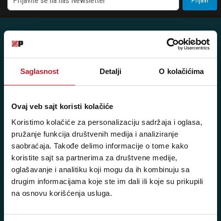
Posetite nas: Svetogorska 9,
Saglasnost
Detalji
O kolačićima
11103 Beograd, Srbija
Pišite nam: info@player.rs
Ovaj veb sajt koristi kolačiće
Pozovite nas: +381 11 33-47-615
Koristimo kolačiće za personalizaciju sadržaja i oglasa,
Sms/Viber/WhatsApp
pružanje funkcija društvenih medija i analiziranje
060/6470116
saobraćaja. Takođe delimo informacije o tome kako
koristite sajt sa partnerima za društvene medije,
oglašavanje i analitiku koji mogu da ih kombinuju sa
NAŠE PRODAVNICE
drugim informacijama koje ste im dali ili koje su prikupili
na osnovu korišćenja usluga.
Beograd - Svetogorska 9
Telefoni: