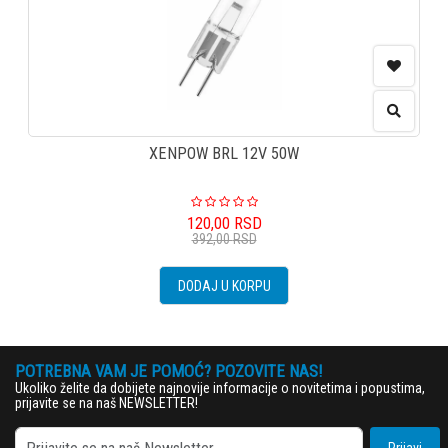
XENPOW BRL 12V 50W
120,00
RSD
392,00
RSD
DODAJ U KORPU
POTREBNA VAM JE POMOĆ? POZOVITE NAS!
Ukoliko želite da dobijete najnovije informacije o novitetima i popustima,
prijavite se na naš NEWSLETTER!
Prijavi