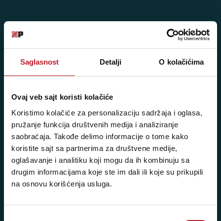
Posetite nas: Svetogorska 9,
11103 Beograd, Srbija
Saglasnost
Detalji
O kolačićima
Pišite nam: info@player.rs
Pozovite nas: +381 11 33-47-615
Ovaj veb sajt koristi kolačiće
Sms/Viber/WhatsApp
Koristimo kolačiće za personalizaciju sadržaja i oglasa,
060/6470116
pružanje funkcija društvenih medija i analiziranje
saobraćaja. Takođe delimo informacije o tome kako
koristite sajt sa partnerima za društvene medije,
NAŠE PRODAVNICE
oglašavanje i analitiku koji mogu da ih kombinuju sa
drugim informacijama koje ste im dali ili koje su prikupili
Beograd - Svetogorska 9
na osnovu korišćenja usluga.
Telefoni:
+381 11 3347 442
Избор