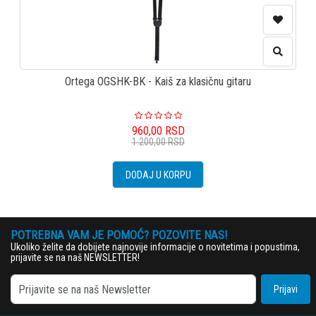
Ortega OGSHK-BK - Kaiš za klasičnu gitaru
960,00
RSD
1.200,00
RSD
DODAJ U KORPU
POTREBNA VAM JE POMOĆ? POZOVITE NAS!
Ukoliko želite da dobijete najnovije informacije o novitetima i popustima,
prijavite se na naš NEWSLETTER!
Prijavi