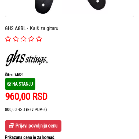
GHS A8BL - Kaiš za gitaru
Šifra: 14521
NA STANJU
960,00
RSD
800,00
RSD
(Bez PDV-a)
Prijavi povoljniju cenu
Prikazana cena je za komad.