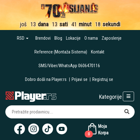
još
13
dana
13
sati
41
minut
18
sekundi
RSD
Brendovi
Blog
Lokacije
O nama
Zaposlenje
Reference (Montaža Sistema)
Kontakt
SMS/Viber/WhatsApp 0606470116
Dobro došli na Player.rs
|
Prijavi se
|
Registruj se
Kategorije
Moja
Korpa
0