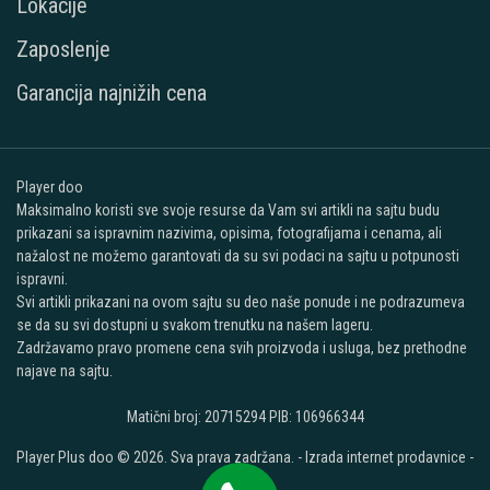
Lokacije
Zaposlenje
Garancija najnižih cena
Player doo
Maksimalno koristi sve svoje resurse da Vam svi artikli na sajtu budu
prikazani sa ispravnim nazivima, opisima, fotografijama i cenama, ali
nažalost ne možemo garantovati da su svi podaci na sajtu u potpunosti
ispravni.
Svi artikli prikazani na ovom sajtu su deo naše ponude i ne podrazumeva
se da su svi dostupni u svakom trenutku na našem lageru.
Zadržavamo pravo promene cena svih proizvoda i usluga, bez prethodne
najave na sajtu.
Matični broj: 20715294 PIB: 106966344
Player Plus doo © 2026. Sva prava zadržana. -
Izrada internet prodavnice
-
Selltico.