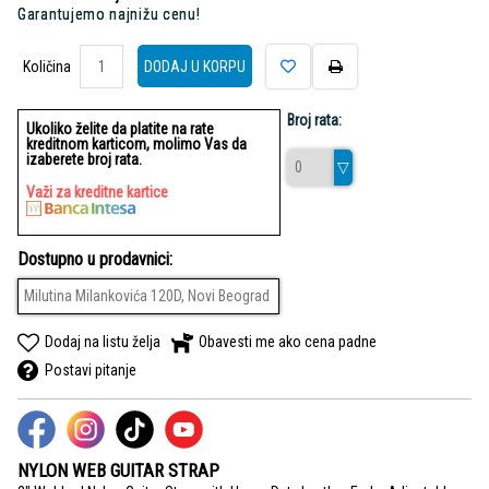
Garantujemo najnižu cenu!
Količina
Količina
DODAJ U KORPU
Broj rata:
Ukoliko želite da platite na rate
kreditnom karticom, molimo Vas da
izaberete broj rata.
Važi za kreditne kartice
Dostupno u prodavnici:
Milutina Milankovića 120D, Novi Beograd
Dodaj na listu želja
Obavesti me ako cena padne
Postavi pitanje
NYLON WEB GUITAR STRAP