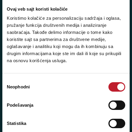
Beograd - Svetogorska 9
Ovaj veb sajt koristi kolačiće
Koristimo kolačiće za personalizaciju sadržaja i oglasa,
Telefoni:
pružanje funkcija društvenih medija i analiziranje
+381 11 3347 442
saobraćaja. Takođe delimo informacije o tome kako
koristite sajt sa partnerima za društvene medije,
+381 11 3347 615
oglašavanje i analitiku koji mogu da ih kombinuju sa
drugim informacijama koje ste im dali ili koje su prikupili
+381 11 3347 883
na osnovu korišćenja usluga.
+381 11 2688 067
+381 11 2688 068
Избор
Neophodni
сагласности
+381 11 2688 069
Radno vreme:
Podešavanja
Ponedeljak - Petak: 9:00 - 20:00
Subota: 10:00 - 17:00
Statistika
Nedelja: Ne radimo