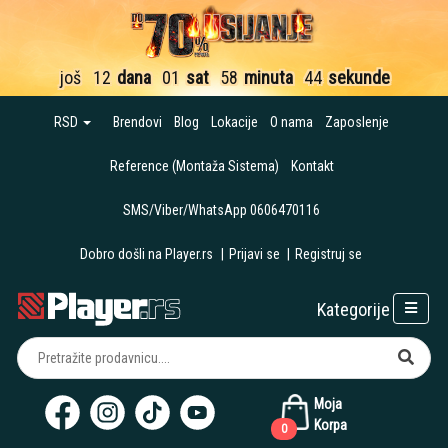
još
12
dana
01
sat
58
minuta
43
sekunde
RSD
Brendovi
Blog
Lokacije
O nama
Zaposlenje
Reference (Montaža Sistema)
Kontakt
SMS/Viber/WhatsApp 0606470116
Dobro došli na Player.rs
|
Prijavi se
|
Registruj se
Kategorije
Moja
Korpa
0