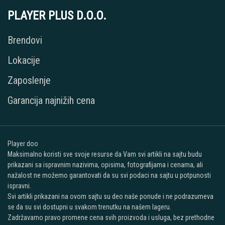
PLAYER PLUS D.O.O.
Brendovi
Lokacije
Zaposlenje
Garancija najnižih cena
Player doo
Maksimalno koristi sve svoje resurse da Vam svi artikli na sajtu budu
prikazani sa ispravnim nazivima, opisima, fotografijama i cenama, ali
nažalost ne možemo garantovati da su svi podaci na sajtu u potpunosti
ispravni.
Svi artikli prikazani na ovom sajtu su deo naše ponude i ne podrazumeva
se da su svi dostupni u svakom trenutku na našem lageru.
Zadržavamo pravo promene cena svih proizvoda i usluga, bez prethodne