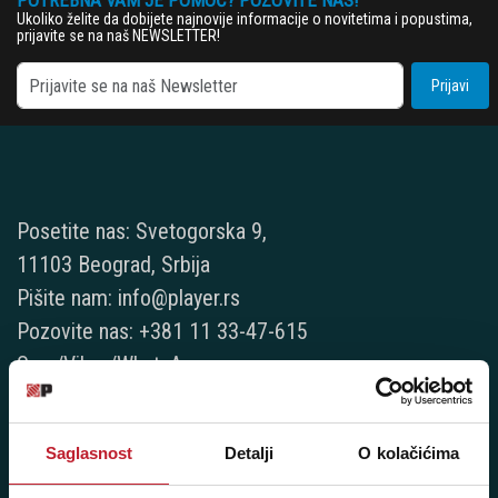
POTREBNA VAM JE POMOĆ? POZOVITE NAS!
Ukoliko želite da dobijete najnovije informacije o novitetima i popustima,
prijavite se na naš NEWSLETTER!
Prijavi
Posetite nas: Svetogorska 9,
11103 Beograd, Srbija
Pišite nam: info@player.rs
Pozovite nas: +381 11 33-47-615
Sms/Viber/WhatsApp
060/6470116
Saglasnost
Detalji
O kolačićima
NAŠE PRODAVNICE